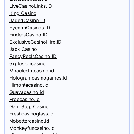
LiveCasinoLinks.ID
King Casino
JadedCasino.ID
EyeconCasinos.ID
FindersCasino.ID
ExclusiveCasinoHire.ID
Jack Casino
FancyReelsCasino.ID
explosioncasino
Miracleslotcasino.id
Hologramcasinogames.id
Himontecasino.id
Guavacasino.id
Froecasino.id
Gam Stop Casino
Freshcasinoglass.id
Nobettercasino.id
Monkeyfuncasino.id