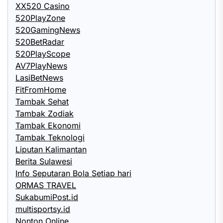
XX520 Casino
520PlayZone
520GamingNews
520BetRadar
520PlayScope
AV7PlayNews
LasiBetNews
FitFromHome
Tambak Sehat
Tambak Zodiak
Tambak Ekonomi
Tambak Teknologi
Liputan Kalimantan
Berita Sulawesi
Info Seputaran Bola Setiap hari
ORMAS TRAVEL
SukabumiPost.id
multisportsy.id
Nonton Online