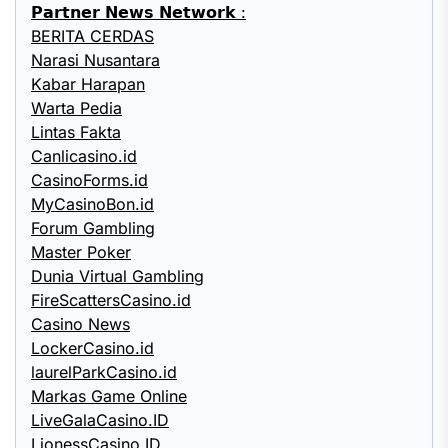
𝗣𝗮𝗿𝘁𝗻𝗲𝗿 𝗡𝗲𝘄𝘀 𝗡𝗲𝘁𝘄𝗼𝗿𝗸 :
BERITA CERDAS
Narasi Nusantara
Kabar Harapan
Warta Pedia
Lintas Fakta
Canlicasino.id
CasinoForms.id
MyCasinoBon.id
Forum Gambling
Master Poker
Dunia Virtual Gambling
FireScattersCasino.id
Casino News
LockerCasino.id
laurelParkCasino.id
Markas Game Online
LiveGalaCasino.ID
LionessCasino.ID