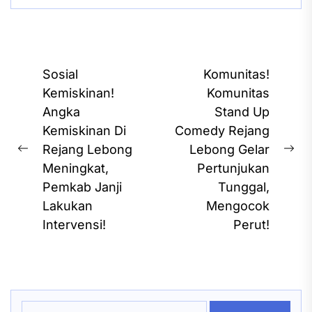
Post
Sosial
Komunitas!
navigation
Kemiskinan!
Komunitas
Angka
Stand Up
Kemiskinan Di
Comedy Rejang
Rejang Lebong
Lebong Gelar
Previous
Ne
Meningkat,
Pertunjukan
post:
pos
Pemkab Janji
Tunggal,
Lakukan
Mengocok
Intervensi!
Perut!
Search