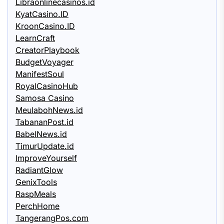
Libraonlinecasinos.id
KyatCasino.ID
KroonCasino.ID
LearnCraft
CreatorPlaybook
BudgetVoyager
ManifestSoul
RoyalCasinoHub
Samosa Casino
MeulabohNews.id
TabananPost.id
BabelNews.id
TimurUpdate.id
ImproveYourself
RadiantGlow
GenixTools
RaspMeals
PerchHome
TangerangPos.com