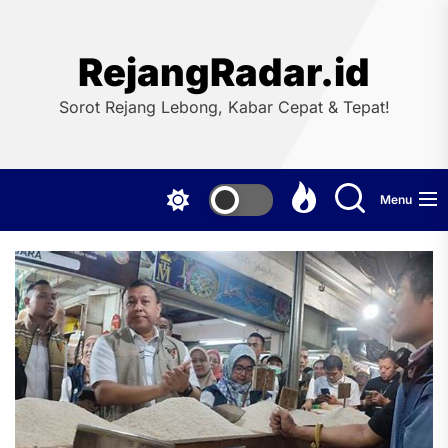
Skip
to
the
RejangRadar.id
content
Sorot Rejang Lebong, Kabar Cepat & Tepat!
Menu