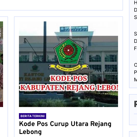
H
D
S
S
D
F
O
P
M
BERITA TERKINI
Kode Pos Curup Utara Rejang
Lebong