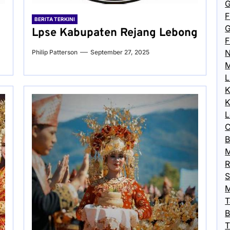
G
F
BERITA TERKINI
G
Lpse Kabupaten Rejang Lebong
F
N
Philip Patterson
September 27, 2025
M
L
K
K
L
C
B
M
R
S
M
T
B
T