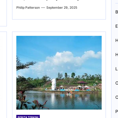
Philip Patterson
September 29, 2025
B
E
H
H
L
O
O
P
BERITA TERKINI