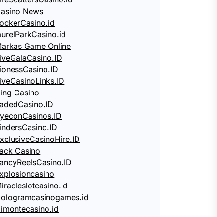
asino News
ockerCasino.id
aurelParkCasino.id
arkas Game Online
iveGalaCasino.ID
ionessCasino.ID
iveCasinoLinks.ID
ing Casino
adedCasino.ID
yeconCasinos.ID
indersCasino.ID
xclusiveCasinoHire.ID
ack Casino
ancyReelsCasino.ID
xplosioncasino
iracleslotcasino.id
ologramcasinogames.id
imontecasino.id