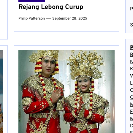
Rejang Lebong Curup
P
Philip Patterson
September 28, 2025
S

B
N
K
W
L
C
C
M
F
M
D
F