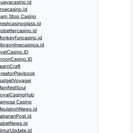
uavacasino.id
roecasino.id
am Stop Casino
reshcasinoglass.id
obettercasino.id
onkeyfuncasino.id
ibraonlinecasinos.id
yatCasino.ID
roonCasino.ID
earnCraft
reatorPlaybook
udgetVoyager
anifestSoul
oyalCasinoHub
amosa Casino
eulabohNews.id
abananPost.id
abelNews.id
imurUpdate.id