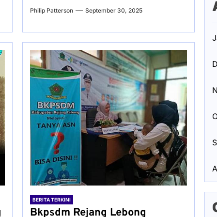
Philip Patterson
September 30, 2025
J
D
N
O
S
A
BERITA TERKINI
g
Bkpsdm Rejang Lebong