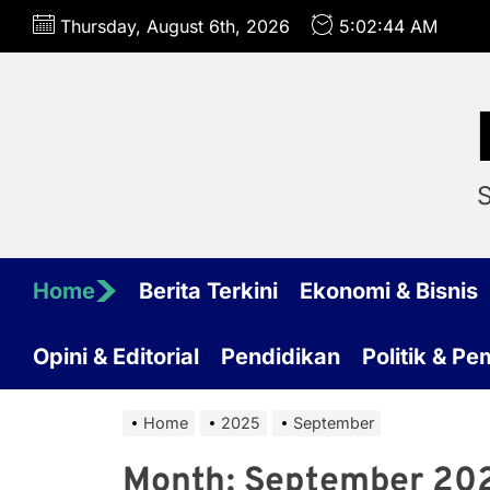
Skip
Thursday, August 6th, 2026
5:02:45 AM
to
the
content
S
Home
Berita Terkini
Ekonomi & Bisnis
Opini & Editorial
Pendidikan
Politik & P
Home
2025
September
Month:
September 20