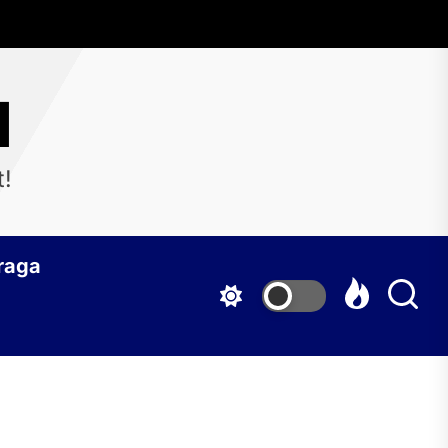
d
t!
raga