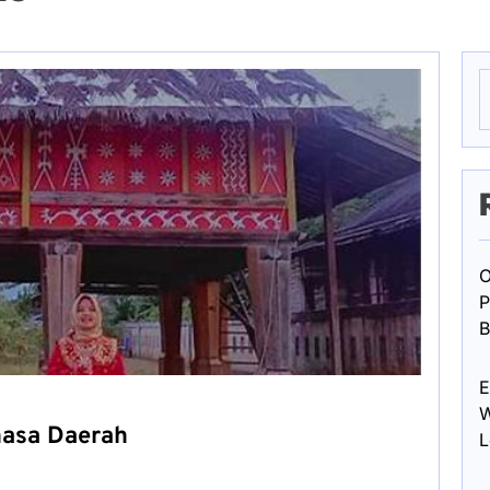
S
f
O
P
B
E
W
hasa Daerah
L