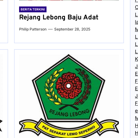
C
BERITA TERKINI
L
Rejang Lebong Baju Adat
l
M
Philip Patterson
September 28, 2025
L
L
L
K
J
E
F
E
J
F
e
M
H
H