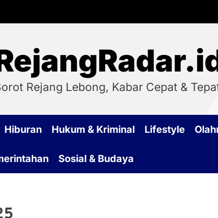
RejangRadar.i
orot Rejang Lebong, Kabar Cepat & Tepa
Hiburan
Hukum & Kriminal
Lifestyle
Olah
emerintahan
Sosial & Budaya
25