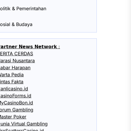
olitik & Pemerintahan
osial & Budaya
𝗮𝗿𝘁𝗻𝗲𝗿 𝗡𝗲𝘄𝘀 𝗡𝗲𝘁𝘄𝗼𝗿𝗸 :
ERITA CERDAS
arasi Nusantara
abar Harapan
arta Pedia
intas Fakta
anlicasino.id
asinoForms.id
yCasinoBon.id
orum Gambling
aster Poker
unia Virtual Gambling
ireScattersCasino.id