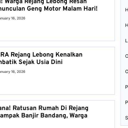
l! Warga Rejang Lebong Resah
unculan Geng Motor Malam Hari!
H
anuary 16, 2026
H
L
GRA Rejang Lebong Kenalkan
O
atik Sejak Usia Dini
O
anuary 16, 2026
P
P
ana! Ratusan Rumah Di Rejang
ampak Banjir Bandang, Warga
S