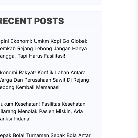
RECENT POSTS
pini Ekonomi: Umkm Kopi Go Global:
emkab Rejang Lebong Jangan Hanya
angga, Tapi Harus Fasilitasi!
konomi Rakyat! Konflik Lahan Antara
arga Dan Perusahaan Sawit Di Rejang
ebong Kembali Memanas!
ukum Kesehatan! Fasilitas Kesehatan
ilarang Menolak Pasien Miskin, Ada
anksi Pidana!
epak Bola! Turnamen Sepak Bola Antar