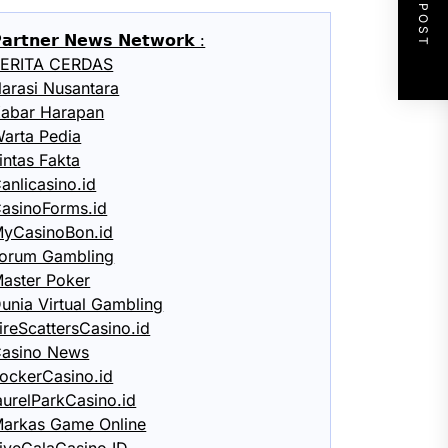
NEXT POST
𝗮𝗿𝘁𝗻𝗲𝗿 𝗡𝗲𝘄𝘀 𝗡𝗲𝘁𝘄𝗼𝗿𝗸 :
ERITA CERDAS
arasi Nusantara
abar Harapan
arta Pedia
intas Fakta
anlicasino.id
asinoForms.id
yCasinoBon.id
orum Gambling
aster Poker
unia Virtual Gambling
ireScattersCasino.id
asino News
ockerCasino.id
aurelParkCasino.id
arkas Game Online