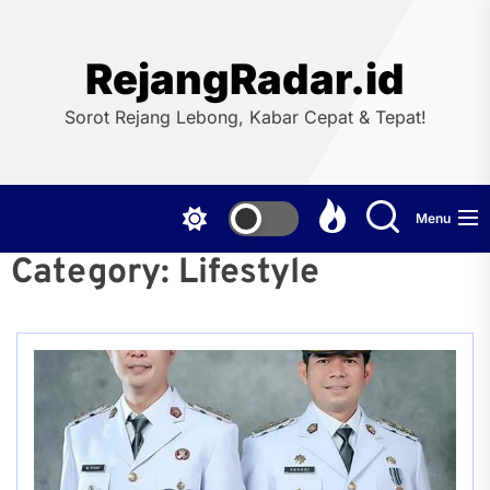
Skip
to
the
RejangRadar.id
content
Sorot Rejang Lebong, Kabar Cepat & Tepat!
Menu
Category:
Lifestyle