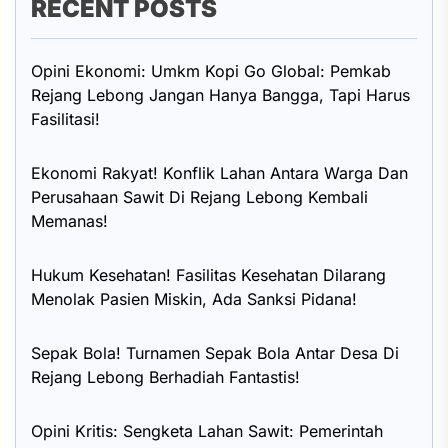
RECENT POSTS
Opini Ekonomi: Umkm Kopi Go Global: Pemkab
Rejang Lebong Jangan Hanya Bangga, Tapi Harus
Fasilitasi!
Ekonomi Rakyat! Konflik Lahan Antara Warga Dan
Perusahaan Sawit Di Rejang Lebong Kembali
Memanas!
Hukum Kesehatan! Fasilitas Kesehatan Dilarang
Menolak Pasien Miskin, Ada Sanksi Pidana!
Sepak Bola! Turnamen Sepak Bola Antar Desa Di
Rejang Lebong Berhadiah Fantastis!
Opini Kritis: Sengketa Lahan Sawit: Pemerintah