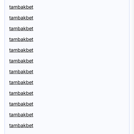
tambakbet
tambakbet
tambakbet
tambakbet
tambakbet
tambakbet
tambakbet
tambakbet
tambakbet
tambakbet
tambakbet
tambakbet