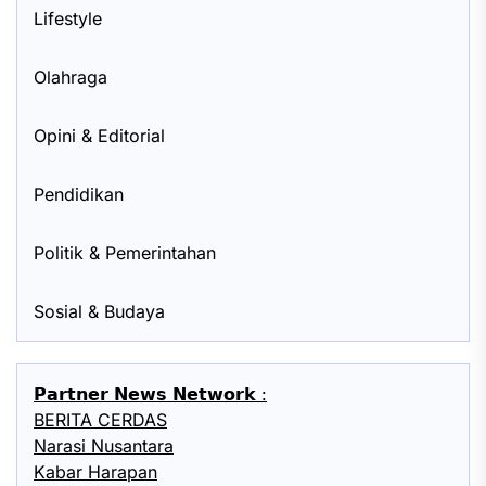
Lifestyle
Olahraga
Opini & Editorial
Pendidikan
Politik & Pemerintahan
Sosial & Budaya
𝗣𝗮𝗿𝘁𝗻𝗲𝗿 𝗡𝗲𝘄𝘀 𝗡𝗲𝘁𝘄𝗼𝗿𝗸 :
BERITA CERDAS
Narasi Nusantara
Kabar Harapan