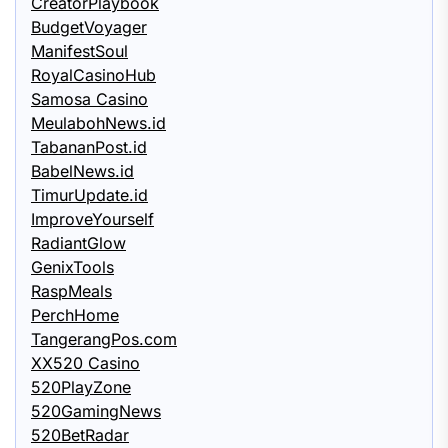
CreatorPlaybook
BudgetVoyager
ManifestSoul
RoyalCasinoHub
Samosa Casino
MeulabohNews.id
TabananPost.id
BabelNews.id
TimurUpdate.id
ImproveYourself
RadiantGlow
GenixTools
RaspMeals
PerchHome
TangerangPos.com
XX520 Casino
520PlayZone
520GamingNews
520BetRadar