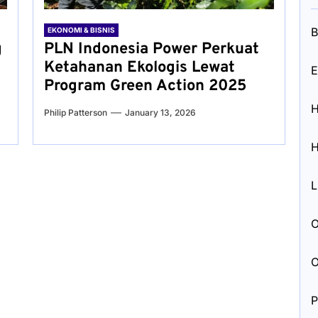
B
EKONOMI & BISNIS
g
PLN Indonesia Power Perkuat
Ketahanan Ekologis Lewat
E
Program Green Action 2025
H
Philip Patterson
January 13, 2026
H
L
O
O
P