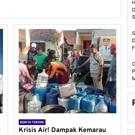
H
D
S
S
D
F
O
P
M
BERITA TERKINI
t
Krisis Air! Dampak Kemarau