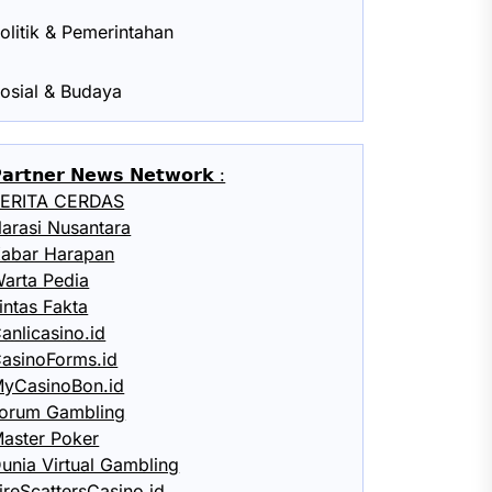
olitik & Pemerintahan
osial & Budaya
𝗮𝗿𝘁𝗻𝗲𝗿 𝗡𝗲𝘄𝘀 𝗡𝗲𝘁𝘄𝗼𝗿𝗸 :
ERITA CERDAS
arasi Nusantara
abar Harapan
arta Pedia
intas Fakta
anlicasino.id
asinoForms.id
yCasinoBon.id
orum Gambling
aster Poker
unia Virtual Gambling
ireScattersCasino.id