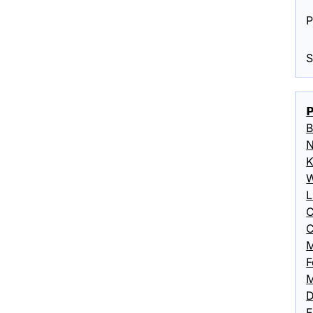
P
S

B
N
K
W
L
C
C
M
F
M
D
F