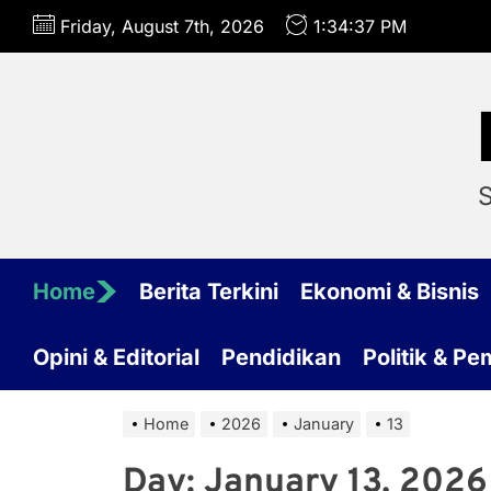
Skip
Friday, August 7th, 2026
1:34:38 PM
to
the
content
S
Home
Berita Terkini
Ekonomi & Bisnis
Opini & Editorial
Pendidikan
Politik & P
Home
2026
January
13
Day:
January 13, 2026