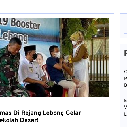
S
f
O
P
B
E
W
mas Di Rejang Lebong Gelar
L
ekolah Dasar!