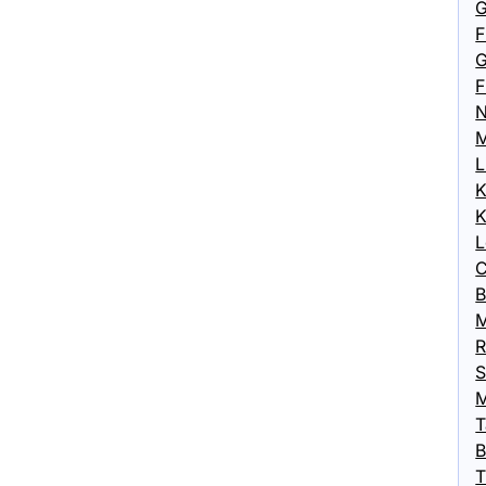
G
F
G
F
N
M
L
K
K
L
C
B
M
R
S
M
T
B
T