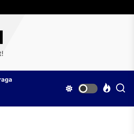
d
t!
raga