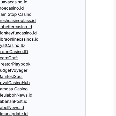
uavacasino.id
roecasino.id
am Stop Casino
reshcasinoglass.id
obettercasino.id
onkeyfuncasino.id
ibraonlinecasinos.id
yatCasino.ID
roonCasino.ID
earnCraft
reatorPlaybook
udgetVoyager
anifestSoul
oyalCasinoHub
amosa Casino
eulabohNews.id
abananPost.id
abelNews.id
imurUpdate.id