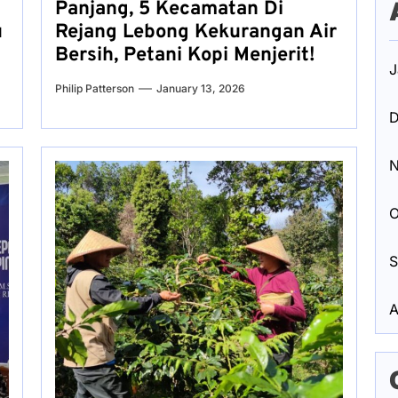
Panjang, 5 Kecamatan Di
u
Rejang Lebong Kekurangan Air
Bersih, Petani Kopi Menjerit!
J
Philip Patterson
January 13, 2026
D
N
O
S
A