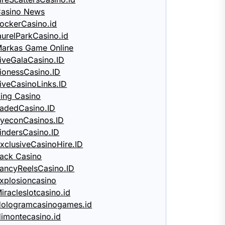
asino News
ockerCasino.id
aurelParkCasino.id
arkas Game Online
iveGalaCasino.ID
ionessCasino.ID
iveCasinoLinks.ID
ing Casino
adedCasino.ID
yeconCasinos.ID
indersCasino.ID
xclusiveCasinoHire.ID
ack Casino
ancyReelsCasino.ID
xplosioncasino
iracleslotcasino.id
ologramcasinogames.id
imontecasino.id