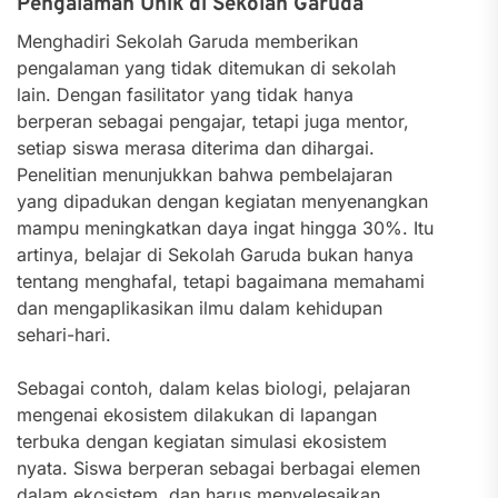
Pengalaman Unik di Sekolah Garuda
Menghadiri Sekolah Garuda memberikan
pengalaman yang tidak ditemukan di sekolah
lain. Dengan fasilitator yang tidak hanya
berperan sebagai pengajar, tetapi juga mentor,
setiap siswa merasa diterima dan dihargai.
Penelitian menunjukkan bahwa pembelajaran
yang dipadukan dengan kegiatan menyenangkan
mampu meningkatkan daya ingat hingga 30%. Itu
artinya, belajar di Sekolah Garuda bukan hanya
tentang menghafal, tetapi bagaimana memahami
dan mengaplikasikan ilmu dalam kehidupan
sehari-hari.
Sebagai contoh, dalam kelas biologi, pelajaran
mengenai ekosistem dilakukan di lapangan
terbuka dengan kegiatan simulasi ekosistem
nyata. Siswa berperan sebagai berbagai elemen
dalam ekosistem, dan harus menyelesaikan