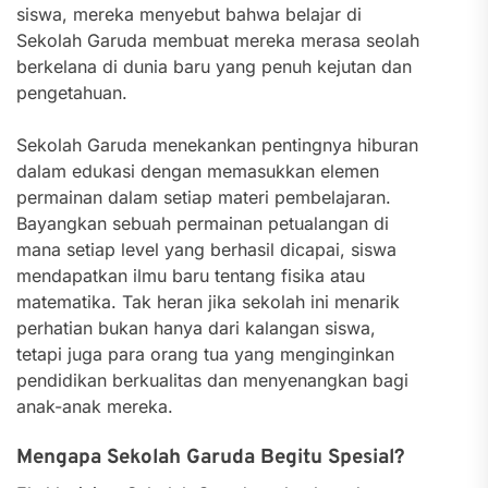
siswa, mereka menyebut bahwa belajar di
Sekolah Garuda membuat mereka merasa seolah
berkelana di dunia baru yang penuh kejutan dan
pengetahuan.
Sekolah Garuda menekankan pentingnya hiburan
dalam edukasi dengan memasukkan elemen
permainan dalam setiap materi pembelajaran.
Bayangkan sebuah permainan petualangan di
mana setiap level yang berhasil dicapai, siswa
mendapatkan ilmu baru tentang fisika atau
matematika. Tak heran jika sekolah ini menarik
perhatian bukan hanya dari kalangan siswa,
tetapi juga para orang tua yang menginginkan
pendidikan berkualitas dan menyenangkan bagi
anak-anak mereka.
Mengapa Sekolah Garuda Begitu Spesial?