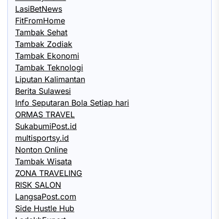
LasiBetNews
FitFromHome
Tambak Sehat
Tambak Zodiak
Tambak Ekonomi
Tambak Teknologi
Liputan Kalimantan
Berita Sulawesi
Info Seputaran Bola Setiap hari
ORMAS TRAVEL
SukabumiPost.id
multisportsy.id
Nonton Online
Tambak Wisata
ZONA TRAVELING
RISK SALON
LangsaPost.com
Side Hustle Hub