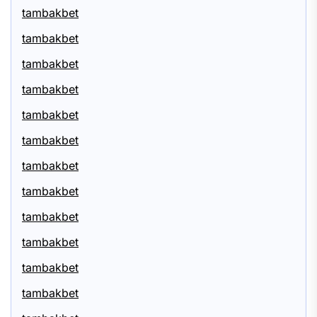
tambakbet
tambakbet
tambakbet
tambakbet
tambakbet
tambakbet
tambakbet
tambakbet
tambakbet
tambakbet
tambakbet
tambakbet