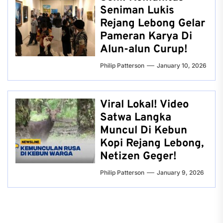
Seniman Lukis
Rejang Lebong Gelar
Pameran Karya Di
Alun-alun Curup!
Philip Patterson
January 10, 2026
Viral Lokal! Video
Satwa Langka
Muncul Di Kebun
Kopi Rejang Lebong,
Netizen Geger!
Philip Patterson
January 9, 2026