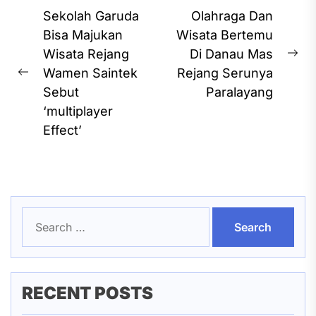
Post
Sekolah Garuda
Olahraga Dan
navigation
Bisa Majukan
Wisata Bertemu
Wisata Rejang
Di Danau Mas
Ne
Wamen Saintek
Rejang Serunya
Previous
pos
Sebut
Paralayang
post:
‘multiplayer
Effect’
Search
for:
RECENT POSTS