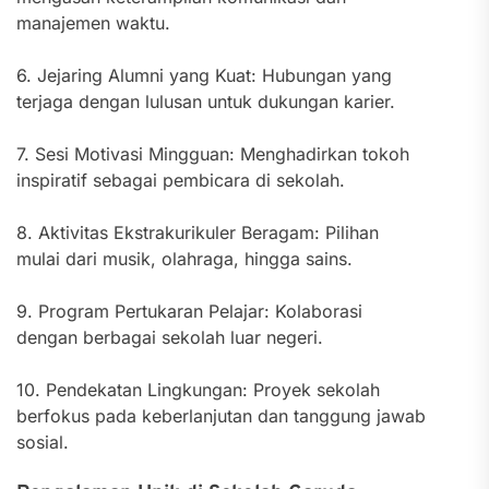
manajemen waktu.
6. Jejaring Alumni yang Kuat: Hubungan yang
terjaga dengan lulusan untuk dukungan karier.
7. Sesi Motivasi Mingguan: Menghadirkan tokoh
inspiratif sebagai pembicara di sekolah.
8. Aktivitas Ekstrakurikuler Beragam: Pilihan
mulai dari musik, olahraga, hingga sains.
9. Program Pertukaran Pelajar: Kolaborasi
dengan berbagai sekolah luar negeri.
10. Pendekatan Lingkungan: Proyek sekolah
berfokus pada keberlanjutan dan tanggung jawab
sosial.