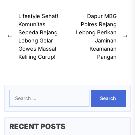
Post
Lifestyle Sehat!
Dapur MBG
navigation
Komunitas
Polres Rejang
Sepeda Rejang
Lebong Berikan
Previous
Ne
Lebong Gelar
Jaminan
post:
pos
Gowes Massal
Keamanan
Keliling Curup!
Pangan
Search
for:
RECENT POSTS