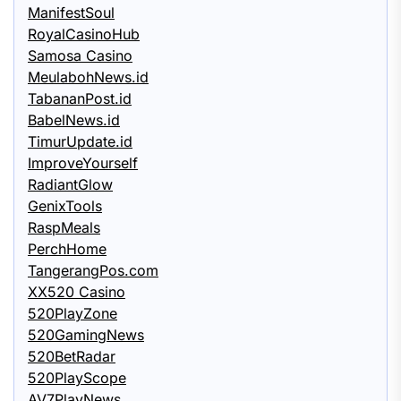
ManifestSoul
RoyalCasinoHub
Samosa Casino
MeulabohNews.id
TabananPost.id
BabelNews.id
TimurUpdate.id
ImproveYourself
RadiantGlow
GenixTools
RaspMeals
PerchHome
TangerangPos.com
XX520 Casino
520PlayZone
520GamingNews
520BetRadar
520PlayScope
AV7PlayNews