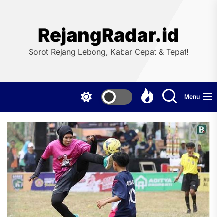
Skip
to
the
RejangRadar.id
content
Sorot Rejang Lebong, Kabar Cepat & Tepat!
Menu