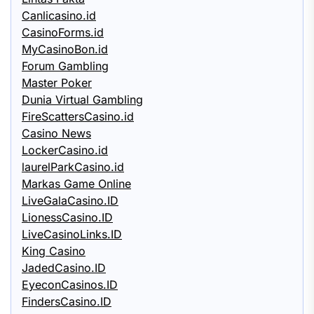
Canlicasino.id
CasinoForms.id
MyCasinoBon.id
Forum Gambling
Master Poker
Dunia Virtual Gambling
FireScattersCasino.id
Casino News
LockerCasino.id
laurelParkCasino.id
Markas Game Online
LiveGalaCasino.ID
LionessCasino.ID
LiveCasinoLinks.ID
King Casino
JadedCasino.ID
EyeconCasinos.ID
FindersCasino.ID