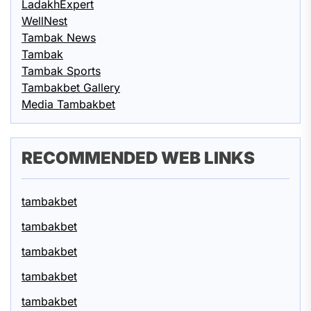
LadakhExpert
WellNest
Tambak News
Tambak
Tambak Sports
Tambakbet Gallery
Media Tambakbet
RECOMMENDED WEB LINKS
tambakbet
tambakbet
tambakbet
tambakbet
tambakbet