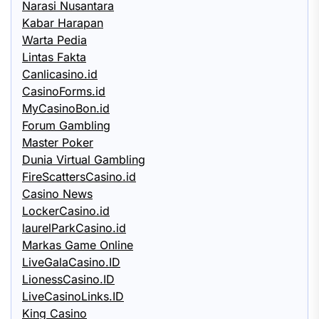
Narasi Nusantara
Kabar Harapan
Warta Pedia
Lintas Fakta
Canlicasino.id
CasinoForms.id
MyCasinoBon.id
Forum Gambling
Master Poker
Dunia Virtual Gambling
FireScattersCasino.id
Casino News
LockerCasino.id
laurelParkCasino.id
Markas Game Online
LiveGalaCasino.ID
LionessCasino.ID
LiveCasinoLinks.ID
King Casino