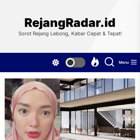
Skip
to
the
RejangRadar.id
content
Sorot Rejang Lebong, Kabar Cepat & Tepat!
Menu