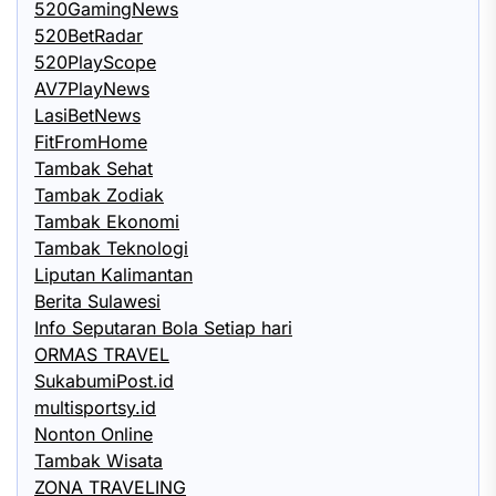
520GamingNews
520BetRadar
520PlayScope
AV7PlayNews
LasiBetNews
FitFromHome
Tambak Sehat
Tambak Zodiak
Tambak Ekonomi
Tambak Teknologi
Liputan Kalimantan
Berita Sulawesi
Info Seputaran Bola Setiap hari
ORMAS TRAVEL
SukabumiPost.id
multisportsy.id
Nonton Online
Tambak Wisata
ZONA TRAVELING