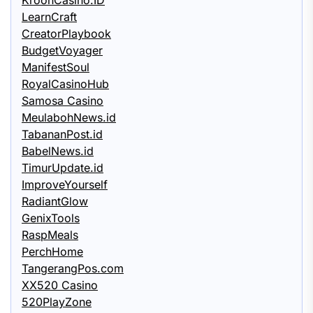
KroonCasino.ID
LearnCraft
CreatorPlaybook
BudgetVoyager
ManifestSoul
RoyalCasinoHub
Samosa Casino
MeulabohNews.id
TabananPost.id
BabelNews.id
TimurUpdate.id
ImproveYourself
RadiantGlow
GenixTools
RaspMeals
PerchHome
TangerangPos.com
XX520 Casino
520PlayZone