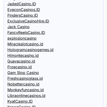
JadedCasino.ID
EyeconCasinos.ID
FindersCasino.ID
ExclusiveCasinoHire.ID
Jack Casino
FancyReelsCasino.ID
explosioncasino
Miracleslotcasino.id
Hologramcasinogames.id
Himontecasino.id
Guavacasino.id
Froecasino.id
Gam Stop Casino
Freshcasinoglass.id
Nobettercasino.id
Monkeyfuncasino.id
Libraonlinecasinos.id
KyatCasino.ID