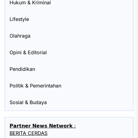
Hukum & Kriminal
Lifestyle
Olahraga
Opini & Editorial
Pendidikan
Politik & Pemerintahan
Sosial & Budaya
𝗣𝗮𝗿𝘁𝗻𝗲𝗿 𝗡𝗲𝘄𝘀 𝗡𝗲𝘁𝘄𝗼𝗿𝗸 :
BERITA CERDAS