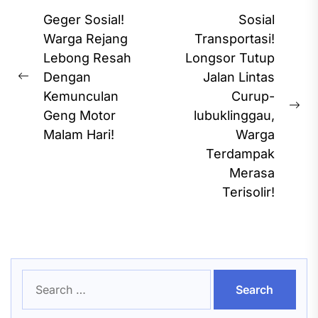
Post
Geger Sosial!
Sosial
navigation
Warga Rejang
Transportasi!
Lebong Resah
Longsor Tutup
Dengan
Jalan Lintas
Previous
Kemunculan
Curup-
post:
Ne
Geng Motor
lubuklinggau,
pos
Malam Hari!
Warga
Terdampak
Merasa
Terisolir!
Search
for: