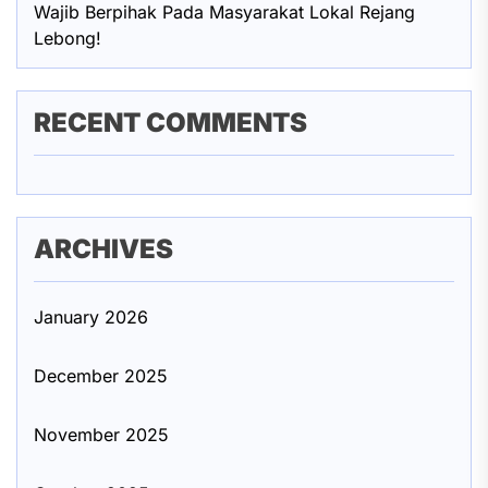
Wajib Berpihak Pada Masyarakat Lokal Rejang
Lebong!
RECENT COMMENTS
ARCHIVES
January 2026
December 2025
November 2025