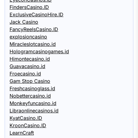
FindersCasino.ID
ExclusiveCasinoHire.ID
Jack Casino
FancyReelsCasino.ID
explosioncasino
Miracleslotcasino.id
Hologramcasinogames.id
Himontecasino.id
Guavacasino.id
Froecasino.id
Gam Stop Casino
Freshcasinoglass.id
Nobettercasino.id
Monkeyfuncasino.id
Libraonlinecasinos.id
KyatCasino.ID
KroonCasino.ID
LearnCraft