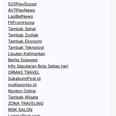
520PlayScope
AV7PlayNews
LasiBetNews
FitFromHome
Tambak Sehat
Tambak Zodiak
Tambak Ekonomi
Tambak Teknologi
Liputan Kalimantan
Berita Sulawesi
Info Seputaran Bola Setiap hari
ORMAS TRAVEL
SukabumiPost.id
multisportsy.id
Nonton Online
Tambak Wisata
ZONA TRAVELING
RISK SALON
LangsaPost.com