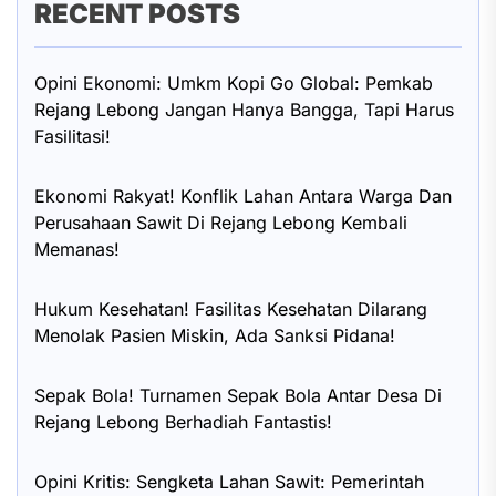
RECENT POSTS
Opini Ekonomi: Umkm Kopi Go Global: Pemkab
Rejang Lebong Jangan Hanya Bangga, Tapi Harus
Fasilitasi!
Ekonomi Rakyat! Konflik Lahan Antara Warga Dan
Perusahaan Sawit Di Rejang Lebong Kembali
Memanas!
Hukum Kesehatan! Fasilitas Kesehatan Dilarang
Menolak Pasien Miskin, Ada Sanksi Pidana!
Sepak Bola! Turnamen Sepak Bola Antar Desa Di
Rejang Lebong Berhadiah Fantastis!
Opini Kritis: Sengketa Lahan Sawit: Pemerintah