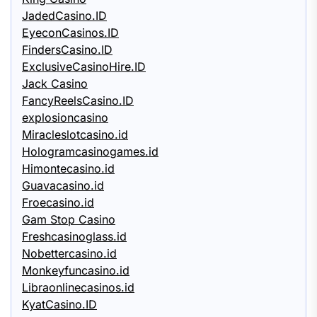
JadedCasino.ID
EyeconCasinos.ID
FindersCasino.ID
ExclusiveCasinoHire.ID
Jack Casino
FancyReelsCasino.ID
explosioncasino
Miracleslotcasino.id
Hologramcasinogames.id
Himontecasino.id
Guavacasino.id
Froecasino.id
Gam Stop Casino
Freshcasinoglass.id
Nobettercasino.id
Monkeyfuncasino.id
Libraonlinecasinos.id
KyatCasino.ID