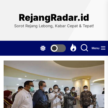
Skip
to
the
RejangRadar.id
content
Sorot Rejang Lebong, Kabar Cepat & Tepat!
Menu