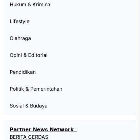
Hukum & Kriminal
Lifestyle
Olahraga
Opini & Editorial
Pendidikan
Politik & Pemerintahan
Sosial & Budaya
𝗣𝗮𝗿𝘁𝗻𝗲𝗿 𝗡𝗲𝘄𝘀 𝗡𝗲𝘁𝘄𝗼𝗿𝗸 :
BERITA CERDAS