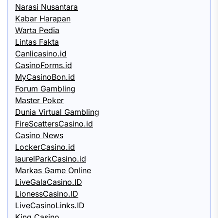
Narasi Nusantara
Kabar Harapan
Warta Pedia
Lintas Fakta
Canlicasino.id
CasinoForms.id
MyCasinoBon.id
Forum Gambling
Master Poker
Dunia Virtual Gambling
FireScattersCasino.id
Casino News
LockerCasino.id
laurelParkCasino.id
Markas Game Online
LiveGalaCasino.ID
LionessCasino.ID
LiveCasinoLinks.ID
King Casino