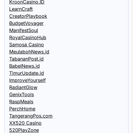
KroonCasino.ID
LearnCraft
CreatorPlaybook
BudgetVoyager
ManifestSoul
RoyalCasinoHub
Samosa Casino
MeulabohNews.id
TabananPost.id
BabelNews.id
TimurUpdate.id
ImproveYourself
RadiantGlow
GenixTools
RaspMeals
PerchHome
TangerangPos.com
XX520 Casino
520PlayZone