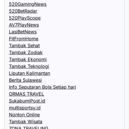
520GamingNews
520BetRadar
520PlayScope
AV7PlayNews
LasiBetNews
FitFromHome
Tambak Sehat
Tambak Zodiak
Tambak Ekonomi
Tambak Teknologi
Liputan Kalimantan
Berita Sulawesi
Info Seputaran Bola Setiap hari
ORMAS TRAVEL
SukabumiPost.id
multisportsy.id
Nonton Online
Tambak Wisata
ZONA TRAVELING