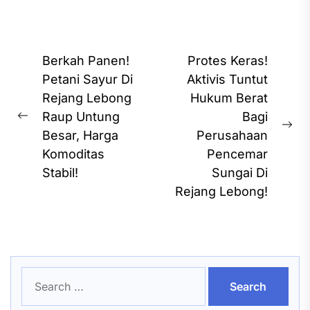
Post
Berkah Panen!
Protes Keras!
navigation
Petani Sayur Di
Aktivis Tuntut
Rejang Lebong
Hukum Berat
Raup Untung
Bagi
Previous
Ne
Besar, Harga
Perusahaan
post:
pos
Komoditas
Pencemar
Stabil!
Sungai Di
Rejang Lebong!
Search
for: