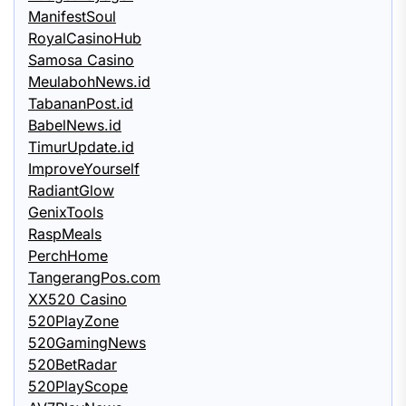
ManifestSoul
RoyalCasinoHub
Samosa Casino
MeulabohNews.id
TabananPost.id
BabelNews.id
TimurUpdate.id
ImproveYourself
RadiantGlow
GenixTools
RaspMeals
PerchHome
TangerangPos.com
XX520 Casino
520PlayZone
520GamingNews
520BetRadar
520PlayScope