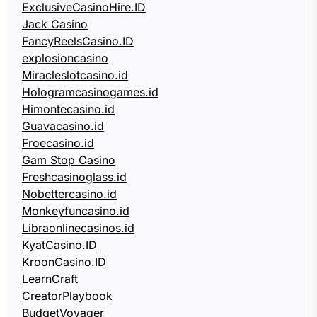
ExclusiveCasinoHire.ID
Jack Casino
FancyReelsCasino.ID
explosioncasino
Miracleslotcasino.id
Hologramcasinogames.id
Himontecasino.id
Guavacasino.id
Froecasino.id
Gam Stop Casino
Freshcasinoglass.id
Nobettercasino.id
Monkeyfuncasino.id
Libraonlinecasinos.id
KyatCasino.ID
KroonCasino.ID
LearnCraft
CreatorPlaybook
BudgetVoyager