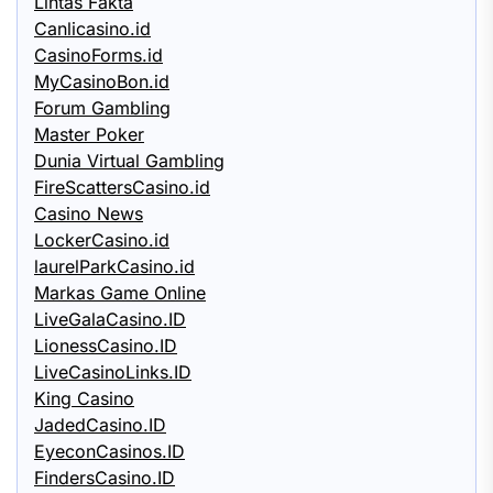
Lintas Fakta
Canlicasino.id
CasinoForms.id
MyCasinoBon.id
Forum Gambling
Master Poker
Dunia Virtual Gambling
FireScattersCasino.id
Casino News
LockerCasino.id
laurelParkCasino.id
Markas Game Online
LiveGalaCasino.ID
LionessCasino.ID
LiveCasinoLinks.ID
King Casino
JadedCasino.ID
EyeconCasinos.ID
FindersCasino.ID