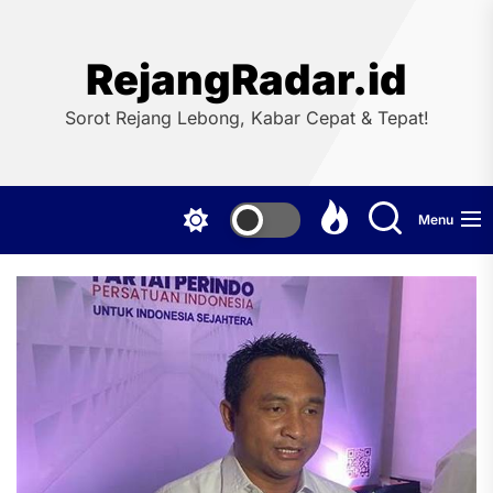
Skip
to
the
RejangRadar.id
content
Sorot Rejang Lebong, Kabar Cepat & Tepat!
Menu