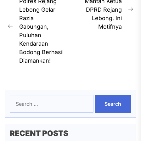
navigation
Polres Rejang
Mantan Ketua
Lebong Gelar
DPRD Rejang
Ne
Razia
Lebong, Ini
pos
Gabungan,
Motifnya
Previous
Puluhan
post:
Kendaraan
Bodong Berhasil
Diamankan!
Search
for:
RECENT POSTS