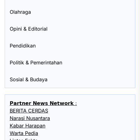
Olahraga
Opini & Editorial
Pendidikan
Politik & Pemerintahan
Sosial & Budaya
𝗣𝗮𝗿𝘁𝗻𝗲𝗿 𝗡𝗲𝘄𝘀 𝗡𝗲𝘁𝘄𝗼𝗿𝗸 :
BERITA CERDAS
Narasi Nusantara
Kabar Harapan
Warta Pedia