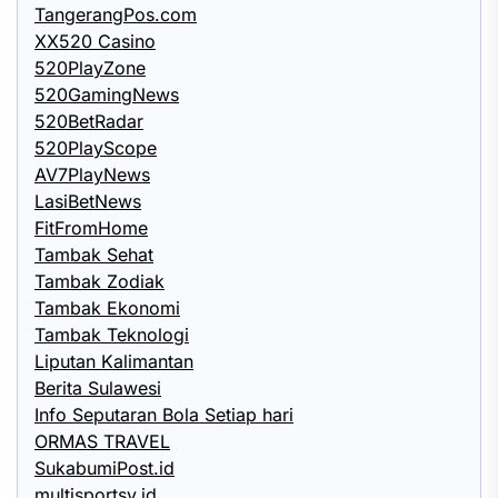
TangerangPos.com
XX520 Casino
520PlayZone
520GamingNews
520BetRadar
520PlayScope
AV7PlayNews
LasiBetNews
FitFromHome
Tambak Sehat
Tambak Zodiak
Tambak Ekonomi
Tambak Teknologi
Liputan Kalimantan
Berita Sulawesi
Info Seputaran Bola Setiap hari
ORMAS TRAVEL
SukabumiPost.id
multisportsy.id