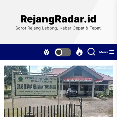
Skip
to
the
RejangRadar.id
content
Sorot Rejang Lebong, Kabar Cepat & Tepat!
Menu