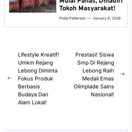
Mulai Panas, Dihadiri
Tokoh Masyarakat!
Philip Patterson
January 8, 2026
Post
Lifestyle Kreatif!
Prestasi! Siswa
navigation
Umkm Rejang
Smp Di Rejang
Lebong Diminta
Lebong Raih
Ne
Fokus Produk
Medali Emas
Previous
pos
Berbasis
Olimpiade Sains
post:
Budaya Dan
Nasional!
Alam Lokal!