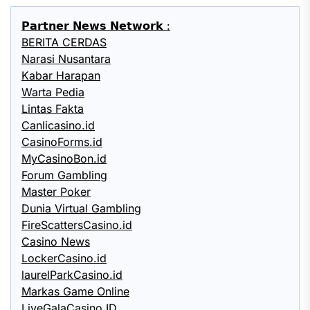
𝗣𝗮𝗿𝘁𝗻𝗲𝗿 𝗡𝗲𝘄𝘀 𝗡𝗲𝘁𝘄𝗼𝗿𝗸 :
BERITA CERDAS
Narasi Nusantara
Kabar Harapan
Warta Pedia
Lintas Fakta
Canlicasino.id
CasinoForms.id
MyCasinoBon.id
Forum Gambling
Master Poker
Dunia Virtual Gambling
FireScattersCasino.id
Casino News
LockerCasino.id
laurelParkCasino.id
Markas Game Online
LiveGalaCasino.ID