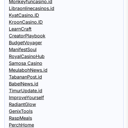
Monkeyfuncasino.id
Libraonlinecasinos.id
KyatCasino.ID
KroonCasino.ID
LearnCraft
CreatorPlaybook
BudgetVoyager
ManifestSoul
RoyalCasinoHub
Samosa Casino
MeulabohNews.id
TabananPost.id
BabelNews.id
TimurUpdate.id
ImproveYourself
RadiantGlow
GenixTools
RaspMeals
PerchHome