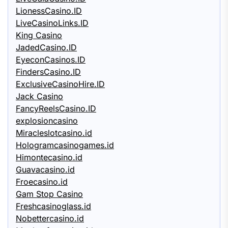
LionessCasino.ID
LiveCasinoLinks.ID
King Casino
JadedCasino.ID
EyeconCasinos.ID
FindersCasino.ID
ExclusiveCasinoHire.ID
Jack Casino
FancyReelsCasino.ID
explosioncasino
Miracleslotcasino.id
Hologramcasinogames.id
Himontecasino.id
Guavacasino.id
Froecasino.id
Gam Stop Casino
Freshcasinoglass.id
Nobettercasino.id