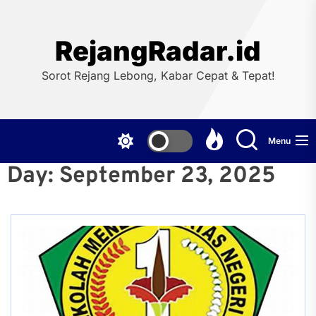
Skip
to
the
RejangRadar.id
content
Sorot Rejang Lebong, Kabar Cepat & Tepat!
Menu
Day:
September 23, 2025