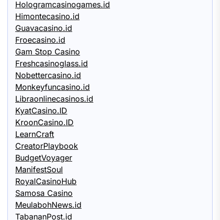
Hologramcasinogames.id
Himontecasino.id
Guavacasino.id
Froecasino.id
Gam Stop Casino
Freshcasinoglass.id
Nobettercasino.id
Monkeyfuncasino.id
Libraonlinecasinos.id
KyatCasino.ID
KroonCasino.ID
LearnCraft
CreatorPlaybook
BudgetVoyager
ManifestSoul
RoyalCasinoHub
Samosa Casino
MeulabohNews.id
TabananPost.id