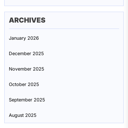
ARCHIVES
January 2026
December 2025
November 2025
October 2025
September 2025
August 2025