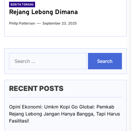
BERITA TERKINI
Rejang Lebong Dimana
Philip Patterson
September 23, 2025
Search
for:
RECENT POSTS
Opini Ekonomi: Umkm Kopi Go Global: Pemkab
Rejang Lebong Jangan Hanya Bangga, Tapi Harus
Fasilitasi!