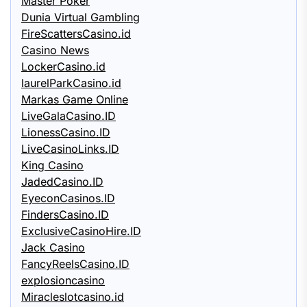
Master Poker
Dunia Virtual Gambling
FireScattersCasino.id
Casino News
LockerCasino.id
laurelParkCasino.id
Markas Game Online
LiveGalaCasino.ID
LionessCasino.ID
LiveCasinoLinks.ID
King Casino
JadedCasino.ID
EyeconCasinos.ID
FindersCasino.ID
ExclusiveCasinoHire.ID
Jack Casino
FancyReelsCasino.ID
explosioncasino
Miracleslotcasino.id