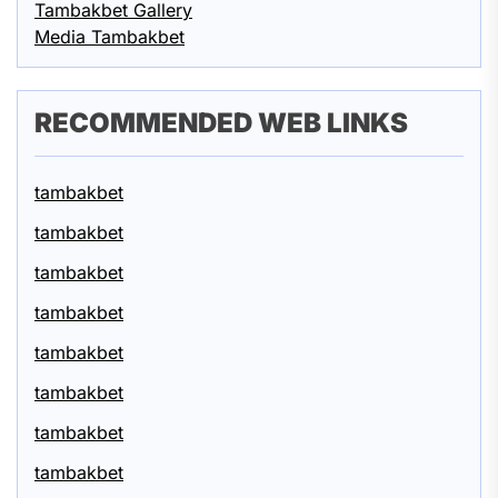
Tambakbet Gallery
Media Tambakbet
RECOMMENDED WEB LINKS
tambakbet
tambakbet
tambakbet
tambakbet
tambakbet
tambakbet
tambakbet
tambakbet