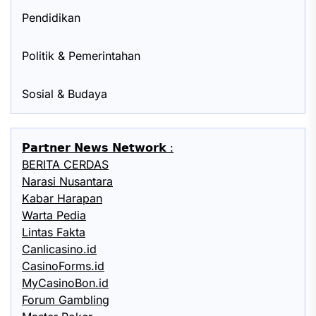
Pendidikan
Politik & Pemerintahan
Sosial & Budaya
𝗣𝗮𝗿𝘁𝗻𝗲𝗿 𝗡𝗲𝘄𝘀 𝗡𝗲𝘁𝘄𝗼𝗿𝗸 :
BERITA CERDAS
Narasi Nusantara
Kabar Harapan
Warta Pedia
Lintas Fakta
Canlicasino.id
CasinoForms.id
MyCasinoBon.id
Forum Gambling