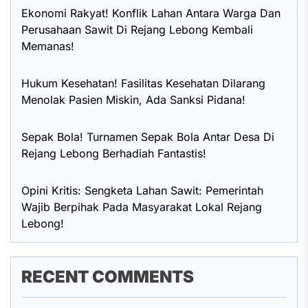
Ekonomi Rakyat! Konflik Lahan Antara Warga Dan
Perusahaan Sawit Di Rejang Lebong Kembali
Memanas!
Hukum Kesehatan! Fasilitas Kesehatan Dilarang
Menolak Pasien Miskin, Ada Sanksi Pidana!
Sepak Bola! Turnamen Sepak Bola Antar Desa Di
Rejang Lebong Berhadiah Fantastis!
Opini Kritis: Sengketa Lahan Sawit: Pemerintah
Wajib Berpihak Pada Masyarakat Lokal Rejang
Lebong!
RECENT COMMENTS