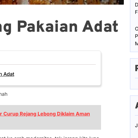
D
F
g Pakaian Adat
O
P
M
n Adat
mah
ar Curup Rejang Lebong Diklaim Aman
J