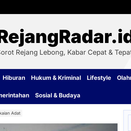
RejangRadar.i
orot Rejang Lebong, Kabar Cepat & Tepa
Hiburan
Hukum & Kriminal
Lifestyle
Olah
emerintahan
Sosial & Budaya
kaian Adat
S
f