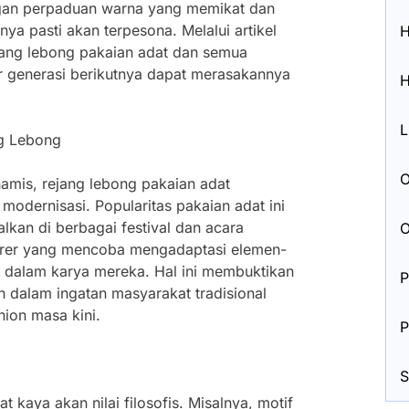
gan perpaduan warna yang memikat dan
nya pasti akan terpesona. Melalui artikel
H
 rejang lebong pakaian adat dan semua
r generasi berikutnya dapat merasakannya
H
L
ng Lebong
O
amis, rejang lebong pakaian adat
odernisasi. Popularitas pakaian adat ini
lkan di berbagai festival dan acara
O
rer yang mencoba mengadaptasi elemen-
 dalam karya mereka. Hal ini membuktikan
P
n dalam ingatan masyarakat tradisional
hion masa kini.
P
S
 kaya akan nilai filosofis. Misalnya, motif