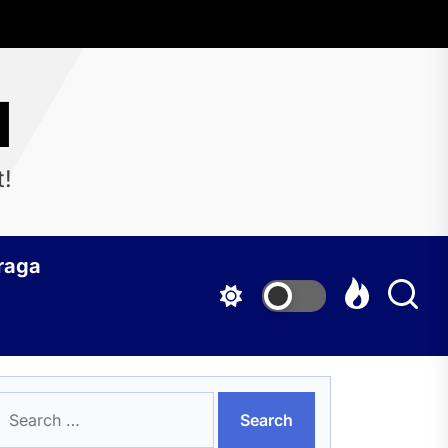
d
t!
raga
earch
or: