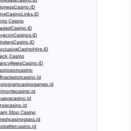
iveGalaCasino.ID
ionessCasino.ID
iveCasinoLinks.ID
ing Casino
adedCasino.ID
yeconCasinos.ID
indersCasino.ID
xclusiveCasinoHire.ID
ack Casino
ancyReelsCasino.ID
xplosioncasino
iracleslotcasino.id
ologramcasinogames.id
imontecasino.id
uavacasino.id
roecasino.id
am Stop Casino
reshcasinoglass.id
obettercasino.id