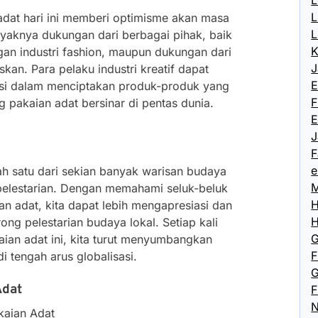
L
L
adat hari ini memberi optimisme akan masa
L
aknya dukungan dari berbagai pihak, baik
K
gan industri fashion, maupun dukungan dari
J
skan. Para pelaku industri kreatif dapat
E
rasi dalam menciptakan produk-produk yang
F
ng pakaian adat bersinar di pentas dunia.
E
J
F
e
h satu dari sekian banyak warisan budaya
M
pelestarian. Dengan memahami seluk-beluk
H
ian adat, kita dapat lebih mengapresiasi dan
H
ng pelestarian budaya lokal. Setiap kali
G
an adat ini, kita turut menyumbangkan
F
 tengah arus globalisasi.
G
Adat
F
N
kaian Adat