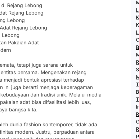
M
 di Rejang Lebong
L
dat Rejang Lebong
K
ang Lebong
K
 Adat Rejang Lebong
L
g Lebong
C
kan Pakaian Adat
B
odern
M
R
emata, tetapi juga sarana untuk
S
ntitas bersama. Mengenakan rejang
M
a menjadi bentuk apresiasi terhadap
T
n ini juga berarti menjaga keberagaman
B
 kebudayaan dan tradisi unik. Melalui media
T
akaian adat bisa difasilitasi lebih luas,
I
ya bangsa kita.
R
G
leh dunia fashion kontemporer, tidak ada
R
nitas modern. Justru, perpaduan antara