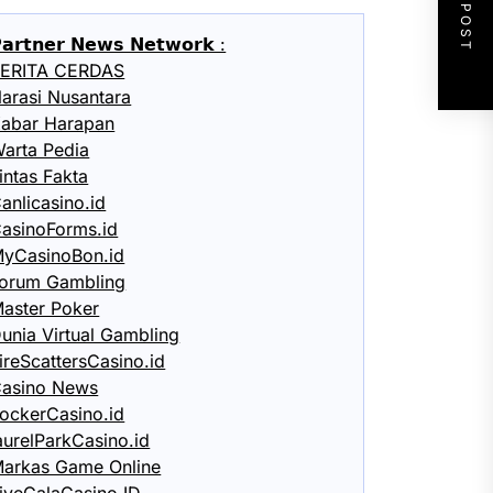
NEXT POST
𝗮𝗿𝘁𝗻𝗲𝗿 𝗡𝗲𝘄𝘀 𝗡𝗲𝘁𝘄𝗼𝗿𝗸 :
ERITA CERDAS
arasi Nusantara
abar Harapan
arta Pedia
intas Fakta
anlicasino.id
asinoForms.id
yCasinoBon.id
orum Gambling
aster Poker
unia Virtual Gambling
ireScattersCasino.id
asino News
ockerCasino.id
aurelParkCasino.id
arkas Game Online