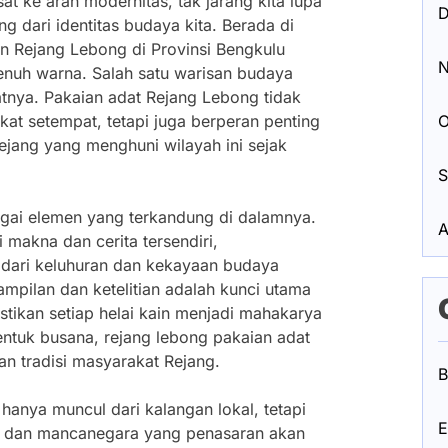
 ke arah modernitas, tak jarang kita lupa
D
ng dari identitas budaya kita. Berada di
n Rejang Lebong di Provinsi Bengkulu
N
enuh warna. Salah satu warisan budaya
tnya. Pakaian adat Rejang Lebong tidak
t setempat, tetapi juga berperan penting
O
Rejang yang menghuni wilayah ini sejak
S
rbagai elemen yang terkandung di dalamnya.
A
 makna dan cerita tersendiri,
 dari keluhuran dan kekayaan budaya
mpilan dan ketelitian adalah kunci utama
tikan setiap helai kain menjadi mahakarya
bentuk busana, rejang lebong pakaian adat
dan tradisi masyarakat Rejang.
B
 hanya muncul dari kalangan lokal, tetapi
E
k dan mancanegara yang penasaran akan