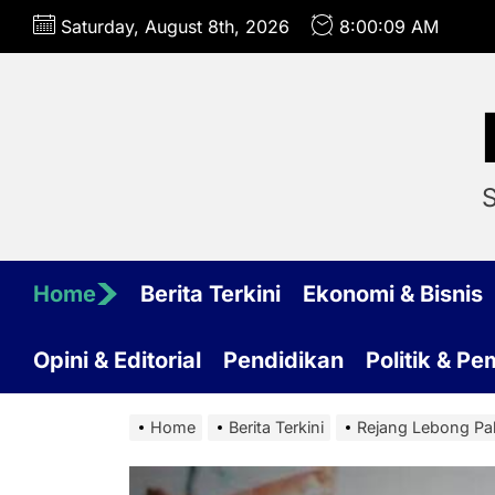
Skip
Saturday, August 8th, 2026
8:00:10 AM
to
the
content
S
Home
Berita Terkini
Ekonomi & Bisnis
Opini & Editorial
Pendidikan
Politik & P
Home
Berita Terkini
Rejang Lebong Pa