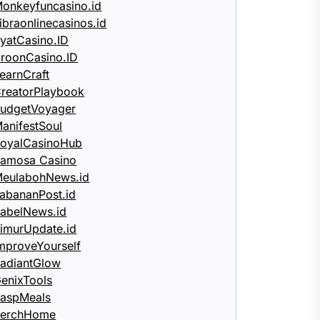
onkeyfuncasino.id
ibraonlinecasinos.id
yatCasino.ID
roonCasino.ID
earnCraft
reatorPlaybook
udgetVoyager
anifestSoul
oyalCasinoHub
amosa Casino
eulabohNews.id
abananPost.id
abelNews.id
imurUpdate.id
mproveYourself
adiantGlow
enixTools
aspMeals
PerchHome