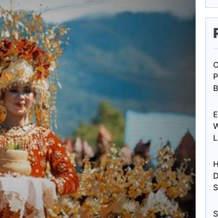
O
P
B
E
W
L
H
D
S
S