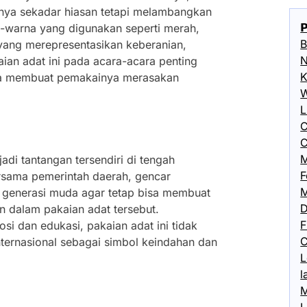
anya sekadar hiasan tetapi melambangkan

-warna yang digunakan seperti merah,
B
 yang merepresentasikan keberanian,
N
ian adat ini pada acara-acara penting
K
nya membuat pemakainya merasakan
W
L
C
C
M
adi tantangan tersendiri di tengah
F
rsama pemerintah daerah, gencar
M
 generasi muda agar tetap bisa membuat
D
 dalam pakaian adat tersebut.
F
i dan edukasi, pakaian adat ini tidak
C
internasional sebagai simbol keindahan dan
L
l
M