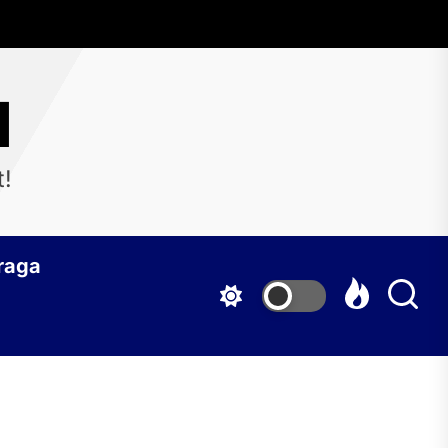
d
t!
raga