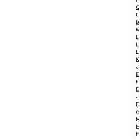
C
L
l
M
L
L
L
K
J
E
F
E
J
F
e
M
H
H