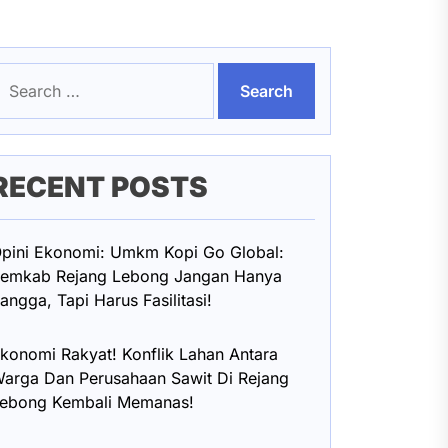
earch
or:
RECENT POSTS
pini Ekonomi: Umkm Kopi Go Global:
emkab Rejang Lebong Jangan Hanya
angga, Tapi Harus Fasilitasi!
konomi Rakyat! Konflik Lahan Antara
arga Dan Perusahaan Sawit Di Rejang
ebong Kembali Memanas!