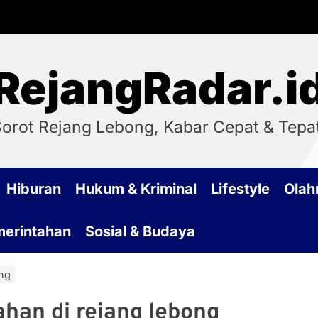
RejangRadar.i
orot Rejang Lebong, Kabar Cepat & Tepa
Hiburan
Hukum & Kriminal
Lifestyle
Olah
emerintahan
Sosial & Budaya
ong
ahan di rejang lebong