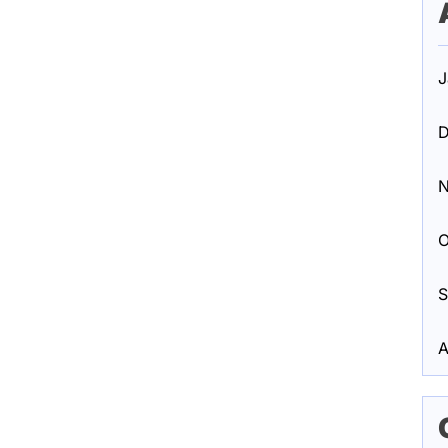
J
D
N
O
S
A