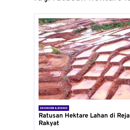
EKONOMI & BISNIS
Ratusan Hektare Lahan di Rej
Rakyat