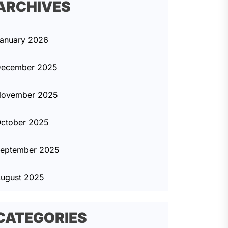
ARCHIVES
anuary 2026
ecember 2025
ovember 2025
ctober 2025
eptember 2025
ugust 2025
CATEGORIES