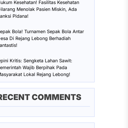
ukum Kesehatan! Fasilitas Kesehatan
ilarang Menolak Pasien Miskin, Ada
anksi Pidana!
epak Bola! Turnamen Sepak Bola Antar
esa Di Rejang Lebong Berhadiah
antastis!
pini Kritis: Sengketa Lahan Sawit:
emerintah Wajib Berpihak Pada
asyarakat Lokal Rejang Lebong!
RECENT COMMENTS