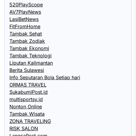
520PlayScope
AV7PlayNews
LasiBetNews
FitFromHome
Tambak Sehat
Tambak Zodiak
Tambak Ekonomi
Tambak Teknologi
Liputan Kalimantan
Berita Sulawesi
Info Seputaran Bola Setiap hari
ORMAS TRAVEL
SukabumiPost.id
multisportsy.id
Nonton Online
Tambak Wisata
ZONA TRAVELING
RISK SALON
LangsaPost.com