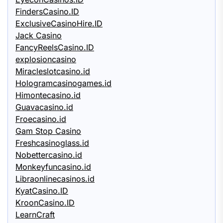
FindersCasino.ID
ExclusiveCasinoHire.ID
Jack Casino
FancyReelsCasino.ID
explosioncasino
Miracleslotcasino.id
Hologramcasinogames.id
Himontecasino.id
Guavacasino.id
Froecasino.id
Gam Stop Casino
Freshcasinoglass.id
Nobettercasino.id
Monkeyfuncasino.id
Libraonlinecasinos.id
KyatCasino.ID
KroonCasino.ID
LearnCraft