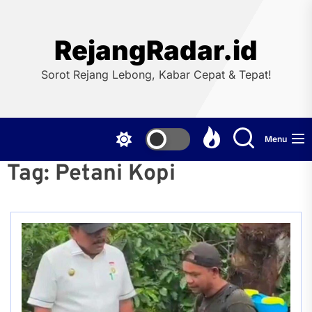
Skip
to
the
RejangRadar.id
content
Sorot Rejang Lebong, Kabar Cepat & Tepat!
Menu
Tag:
Petani Kopi