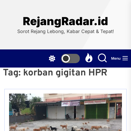
Skip
to
the
RejangRadar.id
content
Sorot Rejang Lebong, Kabar Cepat & Tepat!
Menu
Tag:
korban gigitan HPR