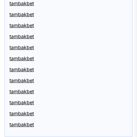
tambakbet
tambakbet
tambakbet
tambakbet
tambakbet
tambakbet
tambakbet
tambakbet
tambakbet
tambakbet
tambakbet
tambakbet