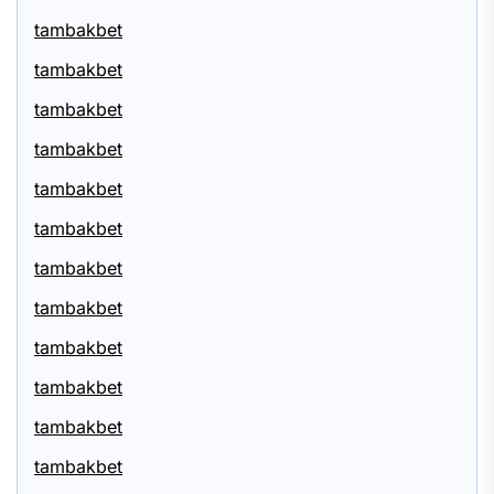
tambakbet
tambakbet
tambakbet
tambakbet
tambakbet
tambakbet
tambakbet
tambakbet
tambakbet
tambakbet
tambakbet
tambakbet