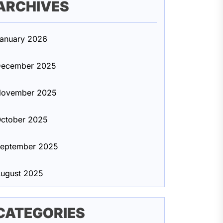
ARCHIVES
anuary 2026
ecember 2025
ovember 2025
ctober 2025
eptember 2025
ugust 2025
CATEGORIES