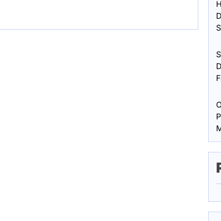
H
D
S
S
D
F
O
P
M