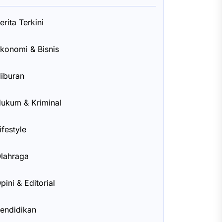
erita Terkini
konomi & Bisnis
iburan
ukum & Kriminal
ifestyle
lahraga
pini & Editorial
endidikan