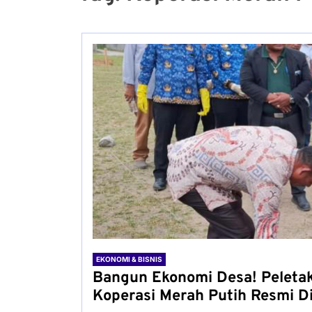
EKONOMI & BISNIS
Bangun Ekonomi Desa! Pelet
Koperasi Merah Putih Resmi Di