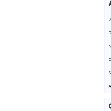
J
D
N
O
S
A