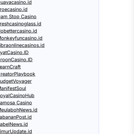
uavacasino.id
roecasino.id
am Stop Casino
reshcasinoglass.id
obettercasino.id
onkeyfuncasino.id
ibraonlinecasinos.id
yatCasino.ID
roonCasino.ID
earnCraft
reatorPlaybook
udgetVoyager
anifestSoul
oyalCasinoHub
amosa Casino
eulabohNews.id
abananPost.id
abelNews.id
imurUpdate.id