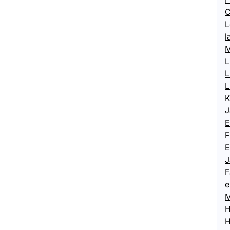
C
L
l
M
L
L
L
K
J
E
F
E
J
F
e
M
H
H