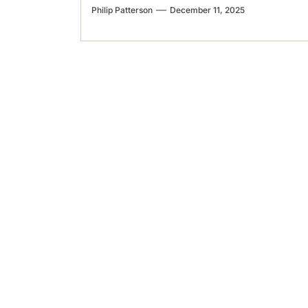
Philip Patterson
December 11, 2025