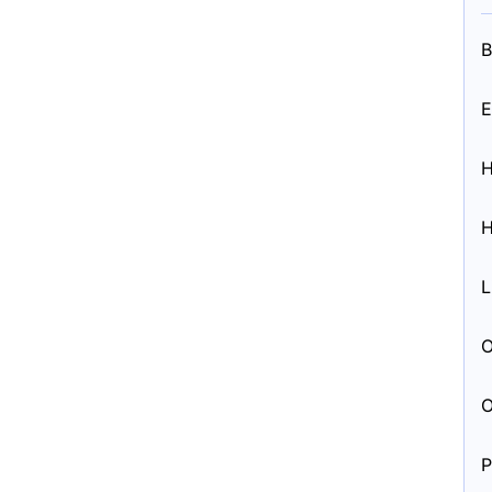
B
E
H
H
L
O
O
P