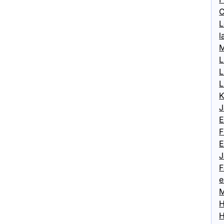
C
L
l
M
L
L
L
K
J
E
F
E
J
F
e
M
H
H