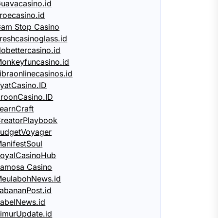
uavacasino.id
roecasino.id
am Stop Casino
reshcasinoglass.id
obettercasino.id
onkeyfuncasino.id
ibraonlinecasinos.id
yatCasino.ID
roonCasino.ID
earnCraft
reatorPlaybook
udgetVoyager
anifestSoul
oyalCasinoHub
amosa Casino
eulabohNews.id
abananPost.id
abelNews.id
imurUpdate.id