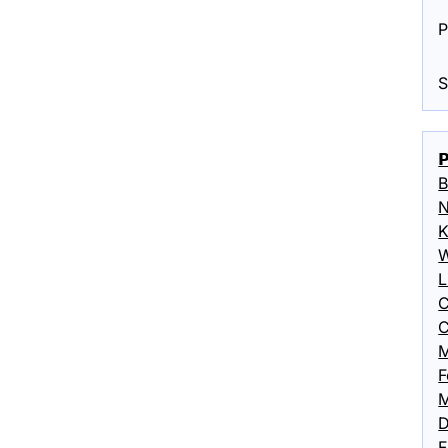
P
S

B
N
K
W
L
C
C
M
F
M
D
F