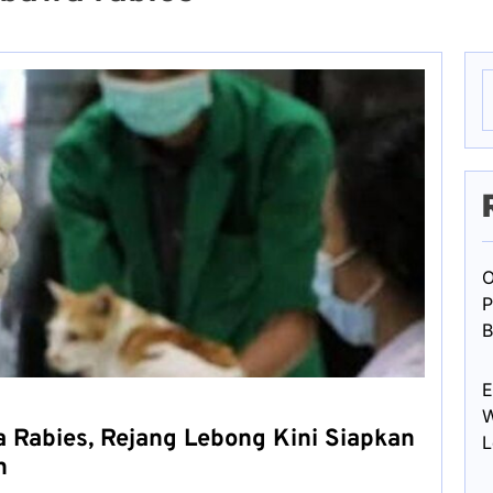
S
f
O
P
B
E
W
Rabies, Rejang Lebong Kini Siapkan
L
n