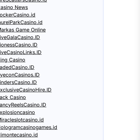
asino News
ockerCasino.id
aurelParkCasino.id
arkas Game Online
iveGalaCasino.ID
ionessCasino.ID
iveCasinoLinks.ID
ing Casino
adedCasino.ID
yeconCasinos.ID
indersCasino.ID
xclusiveCasinoHire.ID
ack Casino
ancyReelsCasino.ID
xplosioncasino
iracleslotcasino.id
ologramcasinogames.id
imontecasino.id