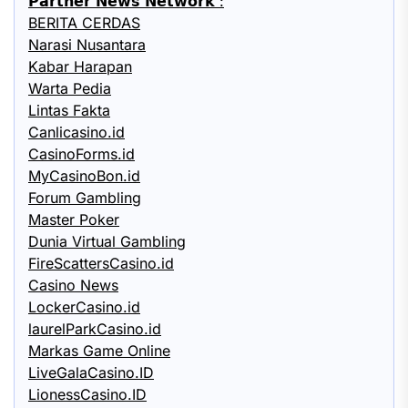
𝗣𝗮𝗿𝘁𝗻𝗲𝗿 𝗡𝗲𝘄𝘀 𝗡𝗲𝘁𝘄𝗼𝗿𝗸 :
BERITA CERDAS
Narasi Nusantara
Kabar Harapan
Warta Pedia
Lintas Fakta
Canlicasino.id
CasinoForms.id
MyCasinoBon.id
Forum Gambling
Master Poker
Dunia Virtual Gambling
FireScattersCasino.id
Casino News
LockerCasino.id
laurelParkCasino.id
Markas Game Online
LiveGalaCasino.ID
LionessCasino.ID