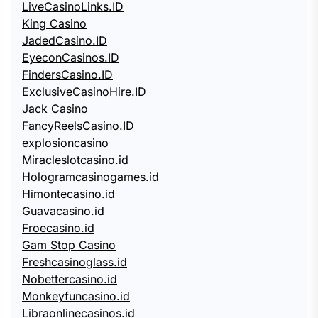
LiveCasinoLinks.ID
King Casino
JadedCasino.ID
EyeconCasinos.ID
FindersCasino.ID
ExclusiveCasinoHire.ID
Jack Casino
FancyReelsCasino.ID
explosioncasino
Miracleslotcasino.id
Hologramcasinogames.id
Himontecasino.id
Guavacasino.id
Froecasino.id
Gam Stop Casino
Freshcasinoglass.id
Nobettercasino.id
Monkeyfuncasino.id
Libraonlinecasinos.id