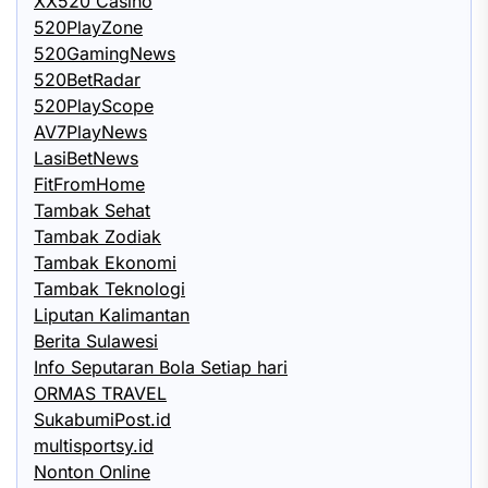
XX520 Casino
520PlayZone
520GamingNews
520BetRadar
520PlayScope
AV7PlayNews
LasiBetNews
FitFromHome
Tambak Sehat
Tambak Zodiak
Tambak Ekonomi
Tambak Teknologi
Liputan Kalimantan
Berita Sulawesi
Info Seputaran Bola Setiap hari
ORMAS TRAVEL
SukabumiPost.id
multisportsy.id
Nonton Online