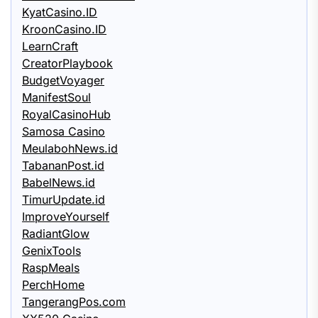
KyatCasino.ID
KroonCasino.ID
LearnCraft
CreatorPlaybook
BudgetVoyager
ManifestSoul
RoyalCasinoHub
Samosa Casino
MeulabohNews.id
TabananPost.id
BabelNews.id
TimurUpdate.id
ImproveYourself
RadiantGlow
GenixTools
RaspMeals
PerchHome
TangerangPos.com