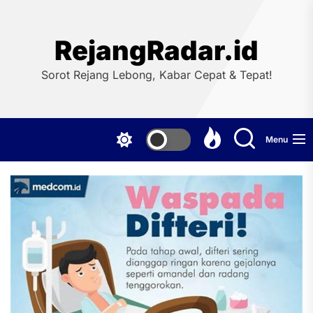
Skip
to
the
RejangRadar.id
content
Sorot Rejang Lebong, Kabar Cepat & Tepat!
Menu