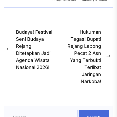
Post
Budaya! Festival
Hukuman
navigation
Seni Budaya
Tegas! Bupati
Rejang
Rejang Lebong
Previous
Ditetapkan Jadi
Pecat 2 Asn
post:
Ne
Agenda Wisata
Yang Terbukti
pos
Nasional 2026!
Terlibat
Jaringan
Narkoba!
Search