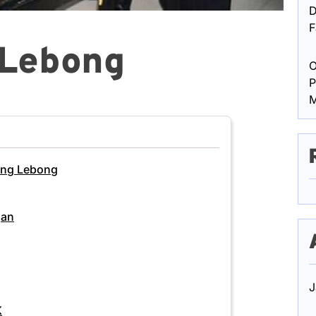
D
F
 Lebong
O
P
M
ang Lebong
gan
J
K