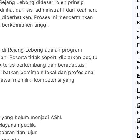
L
Rejang Lebong didasari oleh prinsip
L
ilihat dari sisi administratif dan keahlian,
L
at diperhatikan. Proses ini mencerminkan
K
 berkomitmen tinggi.
J
E
F
 di Rejang Lebong adalah program
E
n. Peserta tidak seperti dibiarkan begitu
J
tuk terus berkembang dan beradaptasi
F
libatkan pemimpin lokal dan profesional
e
gawai memiliki kompetensi yang
M
H
H
G
F
a yang belum menjadi ASN.
G
elayanan publik.
F
paran dan jujur.
N
 peserta.