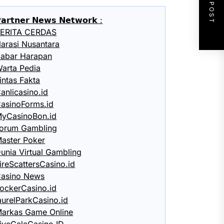
NEXT POST
𝗮𝗿𝘁𝗻𝗲𝗿 𝗡𝗲𝘄𝘀 𝗡𝗲𝘁𝘄𝗼𝗿𝗸 :
ERITA CERDAS
arasi Nusantara
abar Harapan
arta Pedia
intas Fakta
anlicasino.id
asinoForms.id
yCasinoBon.id
orum Gambling
aster Poker
unia Virtual Gambling
ireScattersCasino.id
asino News
ockerCasino.id
aurelParkCasino.id
arkas Game Online