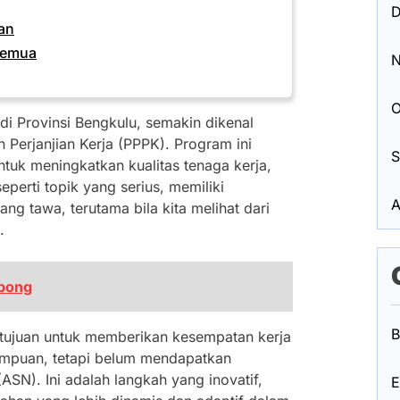
D
an
Semua
N
O
di Provinsi Bengkulu, semakin dikenal
Perjanjian Kerja (PPPK). Program ini
S
tuk meningkatkan kualitas tenaga kerja,
eperti topik yang serius, memiliki
A
ng tawa, terutama bila kita melihat dari
.
ebong
B
tujuan untuk memberikan kesempatan kerja
ampuan, tetapi belum mendapatkan
ASN). Ini adalah langkah yang inovatif,
E