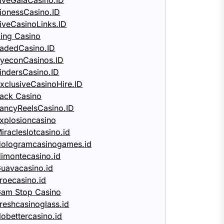
iveGalaCasino.ID
ionessCasino.ID
iveCasinoLinks.ID
ing Casino
adedCasino.ID
yeconCasinos.ID
indersCasino.ID
xclusiveCasinoHire.ID
ack Casino
ancyReelsCasino.ID
xplosioncasino
iracleslotcasino.id
ologramcasinogames.id
imontecasino.id
uavacasino.id
roecasino.id
am Stop Casino
reshcasinoglass.id
obettercasino.id