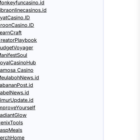
onkeyfuncasino.id
ibraonlinecasinos.id
yatCasino.ID
roonCasino.ID
earnCraft
reatorPlaybook
udgetVoyager
anifestSoul
oyalCasinoHub
amosa Casino
eulabohNews.id
abananPost.id
abelNews.id
imurUpdate.id
mproveYourself
adiantGlow
enixTools
aspMeals
PerchHome