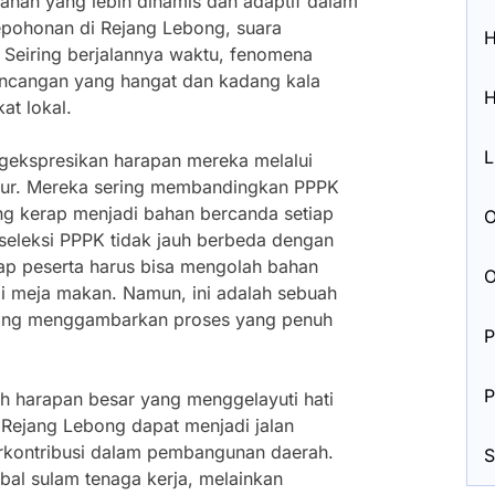
ahan yang lebih dinamis dan adaptif dalam
epohonan di Rejang Lebong, suara
H
. Seiring berjalannya waktu, fenomena
incangan yang hangat dan kadang kala
H
at lokal.
L
ekspresikan harapan mereka melalui
ibur. Mereka sering membandingkan PPPK
ng kerap menjadi bahan bercanda setiap
O
seleksi PPPK tidak jauh berbeda dengan
iap peserta harus bisa mengolah bahan
O
 meja makan. Namun, ini adalah sebuah
ng menggambarkan proses yang penuh
P
P
h harapan besar yang menggelayuti hati
Rejang Lebong dapat menjadi jalan
rkontribusi dalam pembangunan daerah.
S
al sulam tenaga kerja, melainkan