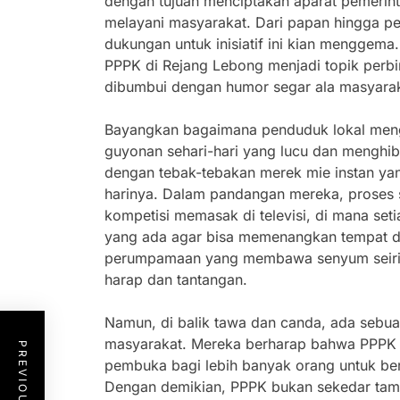
dengan tujuan menciptakan aparat pemerint
melayani masyarakat. Dari papan hingga p
dukungan untuk inisiatif ini kian menggema
PPPK di Rejang Lebong menjadi topik perb
dibumbui dengan humor segar ala masyarak
Bayangkan bagaimana penduduk lokal meng
guyonan sehari-hari yang lucu dan mengh
dengan tebak-tebakan merek mie instan ya
harinya. Dalam pandangan mereka, proses 
kompetisi memasak di televisi, di mana set
yang ada agar bisa memenangkan tempat di
perumpamaan yang membawa senyum seiri
harap dan tantangan.
Namun, di balik tawa dan canda, ada sebua
masyarakat. Mereka berharap bahwa PPPK 
pembuka bagi lebih banyak orang untuk be
Dengan demikian, PPPK bukan sekedar tamb