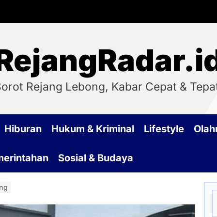
RejangRadar.i
orot Rejang Lebong, Kabar Cepat & Tepa
Hiburan
Hukum & Kriminal
Lifestyle
Olah
emerintahan
Sosial & Budaya
ong
S
f