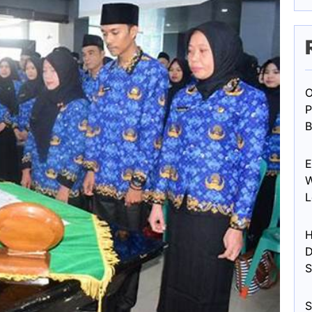
O
P
B
E
W
L
H
D
S
S