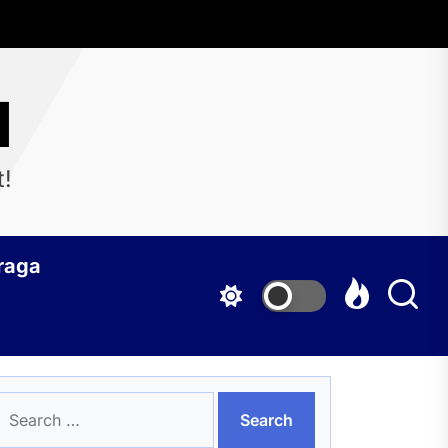
d
t!
raga
earch
or: