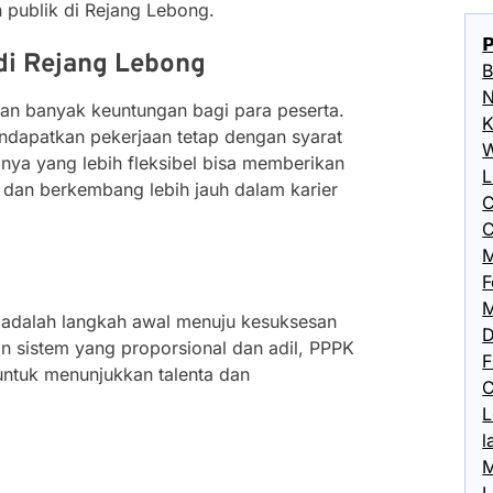
 publik di Rejang Lebong.

di Rejang Lebong
B
N
n banyak keuntungan bagi para peserta.
K
ndapatkan pekerjaan tetap dengan syarat
W
temnya yang lebih fleksibel bisa memberikan
L
 dan berkembang lebih jauh dalam karier
C
C
M
F
M
adalah langkah awal menuju kesuksesan
D
n sistem yang proporsional dan adil, PPPK
F
untuk menunjukkan talenta dan
C
L
l
M