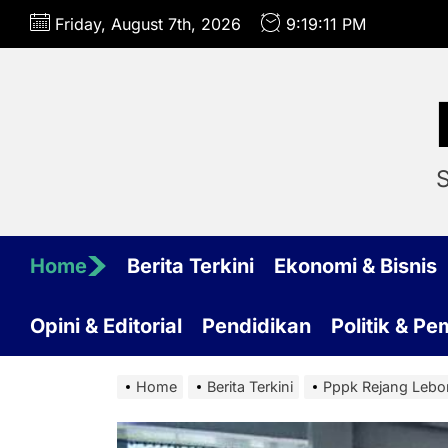
Skip
Friday, August 7th, 2026
9:19:12 PM
to
the
content
S
Home
Berita Terkini
Ekonomi & Bisnis
Opini & Editorial
Pendidikan
Politik & P
Home
Berita Terkini
Pppk Rejang Leb