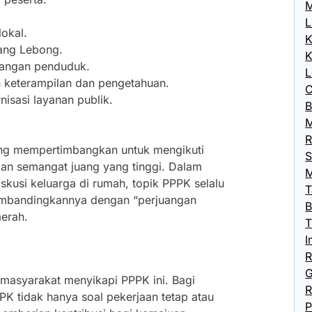
M
L
lokal.
K
jang Lebong.
K
langan penduduk.
L
keterampilan dan pengetahuan.
C
isasi layanan publik.
B
M
R
ang mempertimbangkan untuk mengikuti
S
an semangat juang yang tinggi. Dalam
M
skusi keluarga di rumah, topik PPPK selalu
T
embandingkannya dengan “perjuangan
B
aerah.
T
I
R
G
masyarakat menyikapi PPPK ini. Bagi
R
 tidak hanya soal pekerjaan tetap atau