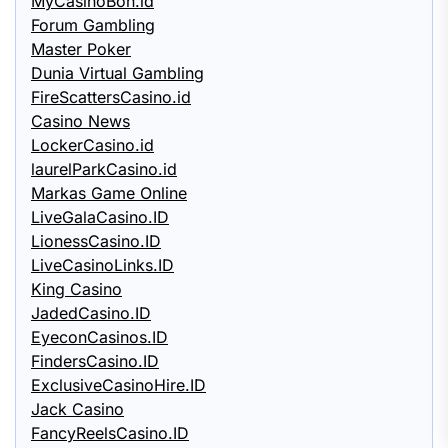
MyCasinoBon.id
Forum Gambling
Master Poker
Dunia Virtual Gambling
FireScattersCasino.id
Casino News
LockerCasino.id
laurelParkCasino.id
Markas Game Online
LiveGalaCasino.ID
LionessCasino.ID
LiveCasinoLinks.ID
King Casino
JadedCasino.ID
EyeconCasinos.ID
FindersCasino.ID
ExclusiveCasinoHire.ID
Jack Casino
FancyReelsCasino.ID