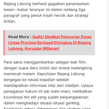
Rejang Lebong berhasil gagalkan perampokan
besar—kabar teranyar ini dalam rentang tiga
paragraf yang penuh kisah heroik dan strategi
brilian.
Read More :
Sadis! Sindikat Pencurian Emas
Lintas Provinsi Berhasil Diringkus Di Rejang
Lebong, Kerugian Miliaran!
Para saksi menggambarkan adegan bak film,
dengan suara deru mobil dan sirene melengking
memecah malam. Kepolisian Rejang Lebong
bergegas ke lokasi kejadian setelah
mendapatkan informasi intai dari intelijen. Upaya
penegakan hukum ini tak main-main, melibatkan
koordinasi tim elit yang sudah berpengalaman
dalam menghadapi situasi-situasi genting.
Kombinasi antara determinasi dan strategi yang