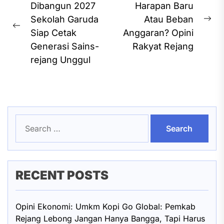
navigation
Dibangun 2027
Harapan Baru
Sekolah Garuda
Atau Beban
Ne
Previous
Siap Cetak
Anggaran? Opini
pos
post:
Generasi Sains-
Rakyat Rejang
rejang Unggul
Search
for:
RECENT POSTS
Opini Ekonomi: Umkm Kopi Go Global: Pemkab
Rejang Lebong Jangan Hanya Bangga, Tapi Harus