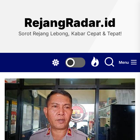
Skip
to
the
RejangRadar.id
content
Sorot Rejang Lebong, Kabar Cepat & Tepat!
Menu