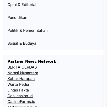
Opini & Editorial
Pendidikan
Politik & Pemerintahan
Sosial & Budaya
𝗣𝗮𝗿𝘁𝗻𝗲𝗿 𝗡𝗲𝘄𝘀 𝗡𝗲𝘁𝘄𝗼𝗿𝗸 :
BERITA CERDAS
Narasi Nusantara
Kabar Harapan
Warta Pedia
Lintas Fakta
Canlicasino.id
CasinoForms.id