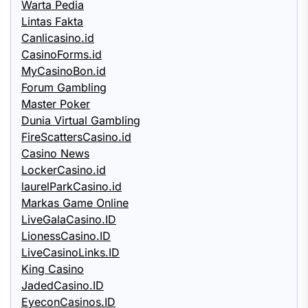
Warta Pedia
Lintas Fakta
Canlicasino.id
CasinoForms.id
MyCasinoBon.id
Forum Gambling
Master Poker
Dunia Virtual Gambling
FireScattersCasino.id
Casino News
LockerCasino.id
laurelParkCasino.id
Markas Game Online
LiveGalaCasino.ID
LionessCasino.ID
LiveCasinoLinks.ID
King Casino
JadedCasino.ID
EyeconCasinos.ID