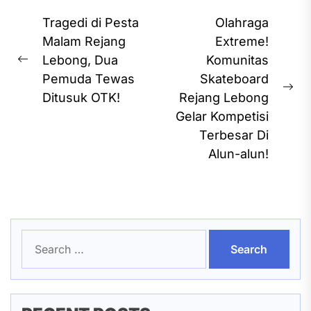
Post
Tragedi di Pesta
Olahraga
navigation
Malam Rejang
Extreme!
Lebong, Dua
Komunitas
Previous
Pemuda Tewas
Skateboard
post:
Ne
Ditusuk OTK!
Rejang Lebong
pos
Gelar Kompetisi
Terbesar Di
Alun-alun!
Search
for: