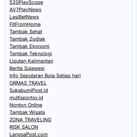
520PlayScope
AV7PlayNews
LasiBetNews
FitFromHome
Tambak Sehat
Tambak Zodiak
Tambak Ekonomi
Tambak Teknologi
Liputan Kalimantan
Berita Sulawesi
Info Seputaran Bola Setiap hari
ORMAS TRAVEL
SukabumiPost.id
multisportsy.id
Nonton Online
Tambak Wisata
ZONA TRAVELING
RISK SALON
LangsaPost.com