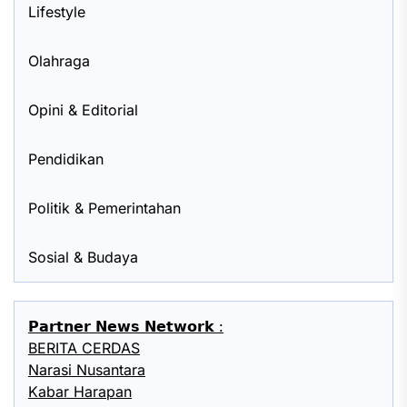
Lifestyle
Olahraga
Opini & Editorial
Pendidikan
Politik & Pemerintahan
Sosial & Budaya
𝗣𝗮𝗿𝘁𝗻𝗲𝗿 𝗡𝗲𝘄𝘀 𝗡𝗲𝘁𝘄𝗼𝗿𝗸 :
BERITA CERDAS
Narasi Nusantara
Kabar Harapan