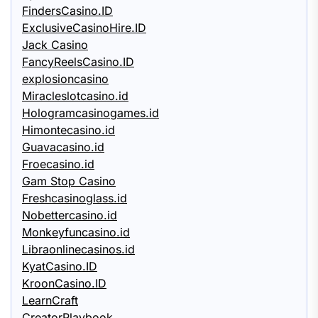
FindersCasino.ID
ExclusiveCasinoHire.ID
Jack Casino
FancyReelsCasino.ID
explosioncasino
Miracleslotcasino.id
Hologramcasinogames.id
Himontecasino.id
Guavacasino.id
Froecasino.id
Gam Stop Casino
Freshcasinoglass.id
Nobettercasino.id
Monkeyfuncasino.id
Libraonlinecasinos.id
KyatCasino.ID
KroonCasino.ID
LearnCraft
CreatorPlaybook