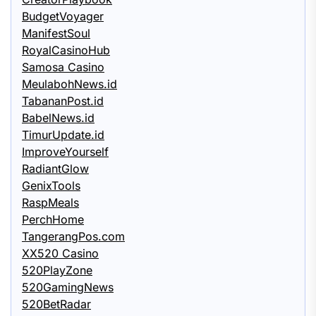
BudgetVoyager
ManifestSoul
RoyalCasinoHub
Samosa Casino
MeulabohNews.id
TabananPost.id
BabelNews.id
TimurUpdate.id
ImproveYourself
RadiantGlow
GenixTools
RaspMeals
PerchHome
TangerangPos.com
XX520 Casino
520PlayZone
520GamingNews
520BetRadar