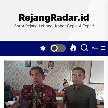
Skip
to
the
RejangRadar.id
content
Sorot Rejang Lebong, Kabar Cepat & Tepat!
Menu