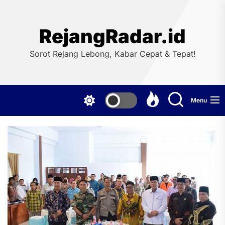
Skip
to
the
RejangRadar.id
content
Sorot Rejang Lebong, Kabar Cepat & Tepat!
Menu