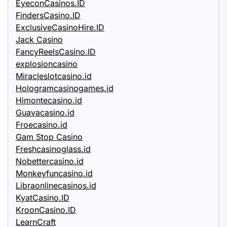
EyeconCasinos.ID
FindersCasino.ID
ExclusiveCasinoHire.ID
Jack Casino
FancyReelsCasino.ID
explosioncasino
Miracleslotcasino.id
Hologramcasinogames.id
Himontecasino.id
Guavacasino.id
Froecasino.id
Gam Stop Casino
Freshcasinoglass.id
Nobettercasino.id
Monkeyfuncasino.id
Libraonlinecasinos.id
KyatCasino.ID
KroonCasino.ID
LearnCraft