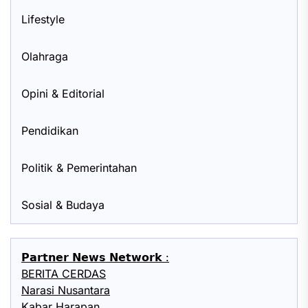
Lifestyle
Olahraga
Opini & Editorial
Pendidikan
Politik & Pemerintahan
Sosial & Budaya
𝗣𝗮𝗿𝘁𝗻𝗲𝗿 𝗡𝗲𝘄𝘀 𝗡𝗲𝘁𝘄𝗼𝗿𝗸 :
BERITA CERDAS
Narasi Nusantara
Kabar Harapan