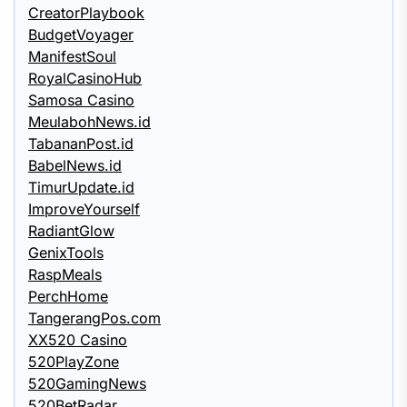
CreatorPlaybook
BudgetVoyager
ManifestSoul
RoyalCasinoHub
Samosa Casino
MeulabohNews.id
TabananPost.id
BabelNews.id
TimurUpdate.id
ImproveYourself
RadiantGlow
GenixTools
RaspMeals
PerchHome
TangerangPos.com
XX520 Casino
520PlayZone
520GamingNews
520BetRadar