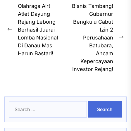
Post
Olahraga Air!
Bisnis Tambang!
navigation
Atlet Dayung
Gubernur
Rejang Lebong
Bengkulu Cabut
Berhasil Juarai
Izin 2
Previous
Lomba Nasional
Perusahaan
post:
Ne
Di Danau Mas
Batubara,
pos
Harun Bastari!
Ancam
Kepercayaan
Investor Rejang!
Search
for: