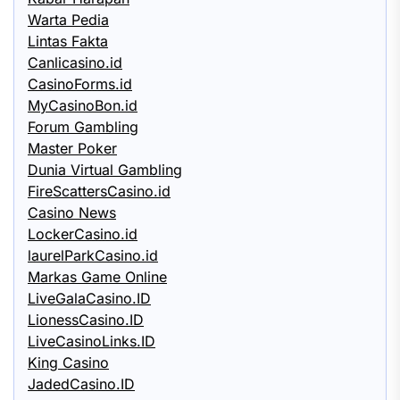
Warta Pedia
Lintas Fakta
Canlicasino.id
CasinoForms.id
MyCasinoBon.id
Forum Gambling
Master Poker
Dunia Virtual Gambling
FireScattersCasino.id
Casino News
LockerCasino.id
laurelParkCasino.id
Markas Game Online
LiveGalaCasino.ID
LionessCasino.ID
LiveCasinoLinks.ID
King Casino
JadedCasino.ID