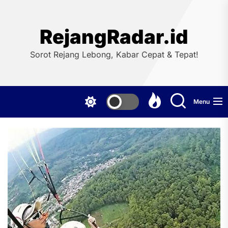
Skip
to
the
RejangRadar.id
content
Sorot Rejang Lebong, Kabar Cepat & Tepat!
Menu