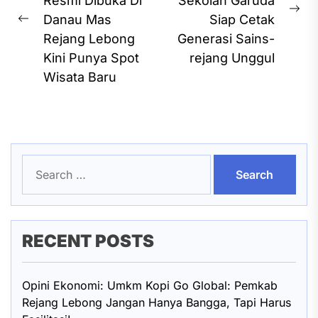
Resmi Dibuka Di
Sekolah Garuda
Ne
Danau Mas
Siap Cetak
Previous
pos
Rejang Lebong
Generasi Sains-
post:
Kini Punya Spot
rejang Unggul
Wisata Baru
Search
for:
RECENT POSTS
Opini Ekonomi: Umkm Kopi Go Global: Pemkab
Rejang Lebong Jangan Hanya Bangga, Tapi Harus