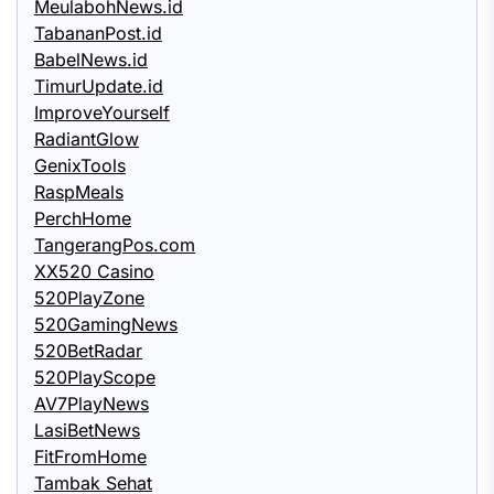
MeulabohNews.id
TabananPost.id
BabelNews.id
TimurUpdate.id
ImproveYourself
RadiantGlow
GenixTools
RaspMeals
PerchHome
TangerangPos.com
XX520 Casino
520PlayZone
520GamingNews
520BetRadar
520PlayScope
AV7PlayNews
LasiBetNews
FitFromHome
Tambak Sehat