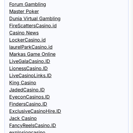
Forum Gambling
Master Poker
Dunia Virtual Gambling
FireScattersCasino.id
Casino News
LockerCasino.id
laurelParkCasino.id
Markas Game Online
LiveGalaCasino.ID
LionessCasino.ID
LiveCasinoLinks.ID
King Casino
JadedCasino.ID
EyeconCasinos.ID
FindersCasino.ID
ExclusiveCasinoHire.ID
Jack Casino
FancyReelsCasino.ID
explosioncasino