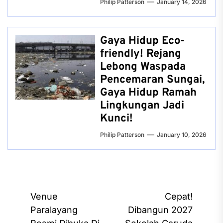
Philip Patterson
January 14, 2026
Gaya Hidup Eco-
friendly! Rejang
Lebong Waspada
Pencemaran Sungai,
Gaya Hidup Ramah
Lingkungan Jadi
Kunci!
Philip Patterson
January 10, 2026
Post
Venue
Cepat!
navigation
Paralayang
Dibangun 2027