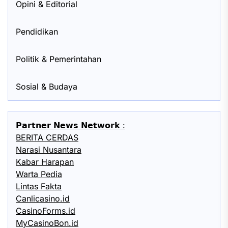
Opini & Editorial
Pendidikan
Politik & Pemerintahan
Sosial & Budaya
𝗣𝗮𝗿𝘁𝗻𝗲𝗿 𝗡𝗲𝘄𝘀 𝗡𝗲𝘁𝘄𝗼𝗿𝗸 :
BERITA CERDAS
Narasi Nusantara
Kabar Harapan
Warta Pedia
Lintas Fakta
Canlicasino.id
CasinoForms.id
MyCasinoBon.id