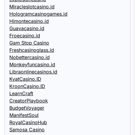
Miracleslotcasino.id
Hologramcasinogames.id
Himontecasino.id
Guavacasino.id
Froecasino.id
Gam Stop Casino
Freshcasinoglass.id
Nobettercasino.id
Monkeyfuncasino.id
Libraonlinecasinos.id
KyatCasino.ID
KroonCasino.ID
LearnCraft
CreatorPlaybook
BudgetVoyager
ManifestSoul
RoyalCasinoHub
Samosa Casino