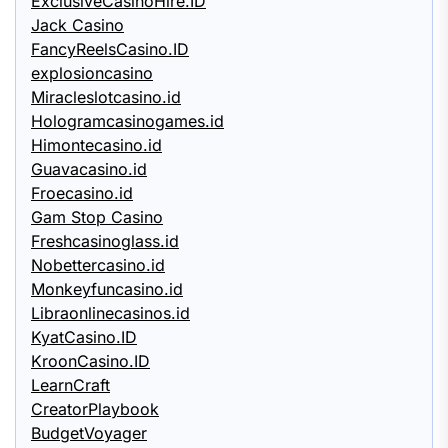
ExclusiveCasinoHire.ID
Jack Casino
FancyReelsCasino.ID
explosioncasino
Miracleslotcasino.id
Hologramcasinogames.id
Himontecasino.id
Guavacasino.id
Froecasino.id
Gam Stop Casino
Freshcasinoglass.id
Nobettercasino.id
Monkeyfuncasino.id
Libraonlinecasinos.id
KyatCasino.ID
KroonCasino.ID
LearnCraft
CreatorPlaybook
BudgetVoyager