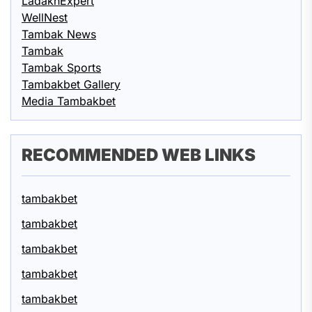
LadakhExpert
WellNest
Tambak News
Tambak
Tambak Sports
Tambakbet Gallery
Media Tambakbet
RECOMMENDED WEB LINKS
tambakbet
tambakbet
tambakbet
tambakbet
tambakbet