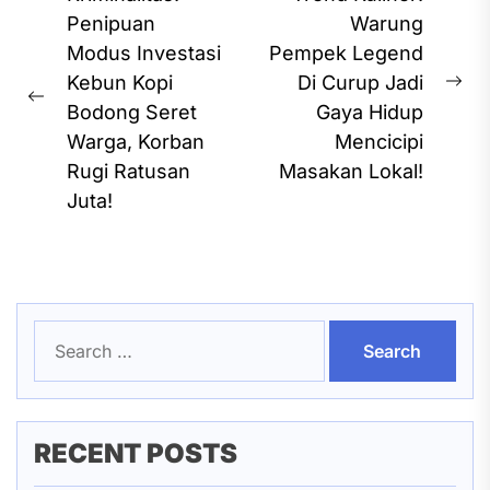
navigation
Penipuan
Warung
Modus Investasi
Pempek Legend
Kebun Kopi
Di Curup Jadi
Ne
Previous
Bodong Seret
Gaya Hidup
pos
post:
Warga, Korban
Mencicipi
Rugi Ratusan
Masakan Lokal!
Juta!
Search
for:
RECENT POSTS