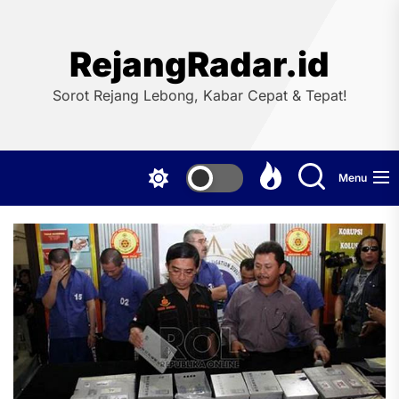
Skip
to
the
RejangRadar.id
content
Sorot Rejang Lebong, Kabar Cepat & Tepat!
Menu