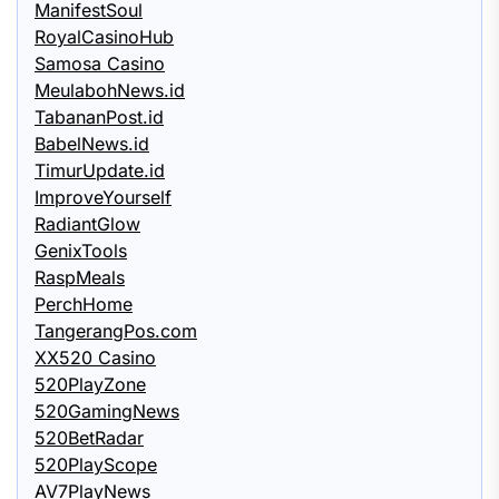
ManifestSoul
RoyalCasinoHub
Samosa Casino
MeulabohNews.id
TabananPost.id
BabelNews.id
TimurUpdate.id
ImproveYourself
RadiantGlow
GenixTools
RaspMeals
PerchHome
TangerangPos.com
XX520 Casino
520PlayZone
520GamingNews
520BetRadar
520PlayScope
AV7PlayNews