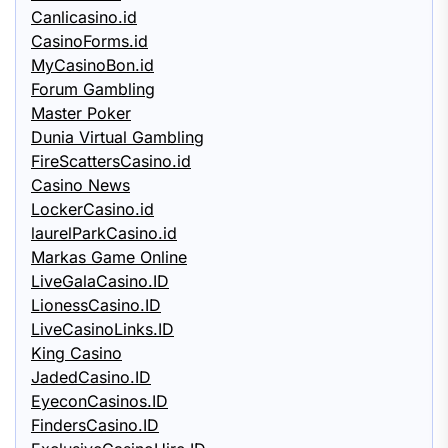
Canlicasino.id
CasinoForms.id
MyCasinoBon.id
Forum Gambling
Master Poker
Dunia Virtual Gambling
FireScattersCasino.id
Casino News
LockerCasino.id
laurelParkCasino.id
Markas Game Online
LiveGalaCasino.ID
LionessCasino.ID
LiveCasinoLinks.ID
King Casino
JadedCasino.ID
EyeconCasinos.ID
FindersCasino.ID