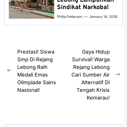
Lebong Lumpuhkan
Sindikat Narkoba!
Philip Patterson
January 14, 2026
Post
Prestasi! Siswa
Gaya Hidup
navigation
Smp Di Rejang
Survival! Warga
Lebong Raih
Rejang Lebong
Previous
Medali Emas
Cari Sumber Air
Ne
post:
Olimpiade Sains
Alternatif Di
pos
Nasional!
Tengah Krisis
Kemarau!