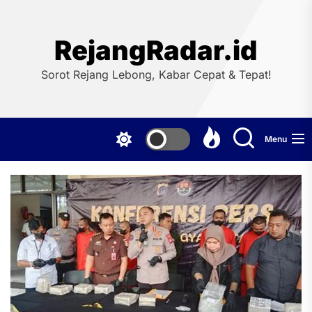
Skip
to
the
RejangRadar.id
content
Sorot Rejang Lebong, Kabar Cepat & Tepat!
Menu