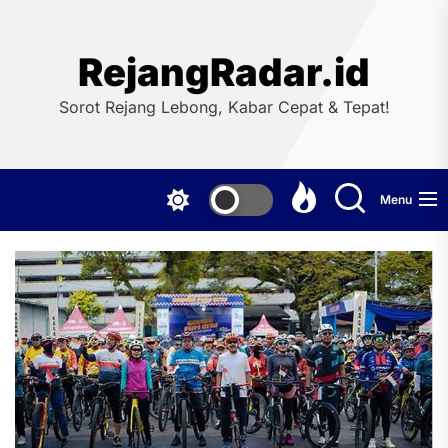
Skip
to
the
RejangRadar.id
content
Sorot Rejang Lebong, Kabar Cepat & Tepat!
Menu