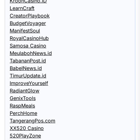
KroonCasino.ID
LearnCraft
CreatorPlaybook
BudgetVoyager
ManifestSoul
RoyalCasinoHub
Samosa Casino
MeulabohNews.id
TabananPost.id
BabelNews.id
TimurUpdate.id
ImproveYourself
RadiantGlow
GenixTools
RaspMeals
PerchHome
TangerangPos.com
XX520 Casino
520PlayZone