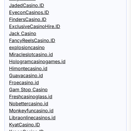
JadedCasino.ID
EyeconCasinos.ID
FindersCasino.ID
ExclusiveCasinoHire.ID
Jack Casino
FancyReelsCasino.ID
explosioncasino
Miracleslotcasino.id
Hologramcasinogames.id
Himontecasino.id
Guavacasino.id
Froecasino.id
Gam Stop Casino
Freshcasinoglass.id
Nobettercasino.id
Monkeyfuncasino.id
Libraonlinecasinos.id
KyatCasino.ID