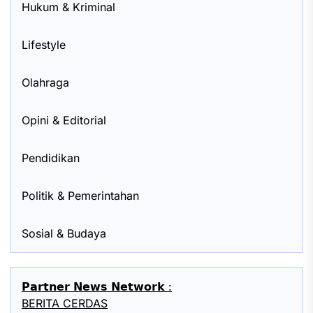
Hukum & Kriminal
Lifestyle
Olahraga
Opini & Editorial
Pendidikan
Politik & Pemerintahan
Sosial & Budaya
𝗣𝗮𝗿𝘁𝗻𝗲𝗿 𝗡𝗲𝘄𝘀 𝗡𝗲𝘁𝘄𝗼𝗿𝗸 :
BERITA CERDAS