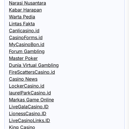
Narasi Nusantara
Kabar Harapan
Warta Pedia
Lintas Fakta
Canlicasino.id
CasinoForms.id
MyCasinoBon.id
Forum Gambling
Master Poker
Dunia Virtual Gambling
FireScattersCasino.id
Casino News
LockerCasino.id
laurelParkCasino.id
Markas Game Online
LiveGalaCasino.ID
LionessCasino.ID
LiveCasinoLinks.ID
King Casino