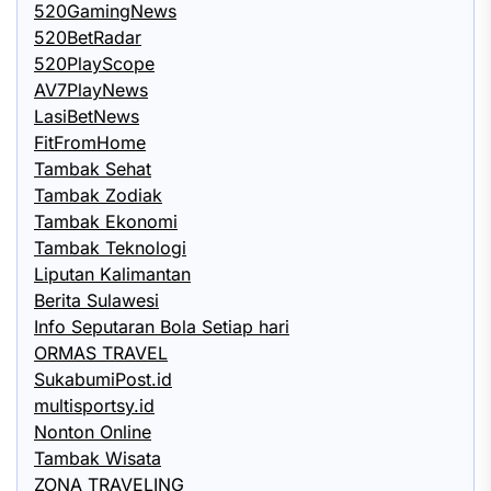
520GamingNews
520BetRadar
520PlayScope
AV7PlayNews
LasiBetNews
FitFromHome
Tambak Sehat
Tambak Zodiak
Tambak Ekonomi
Tambak Teknologi
Liputan Kalimantan
Berita Sulawesi
Info Seputaran Bola Setiap hari
ORMAS TRAVEL
SukabumiPost.id
multisportsy.id
Nonton Online
Tambak Wisata
ZONA TRAVELING