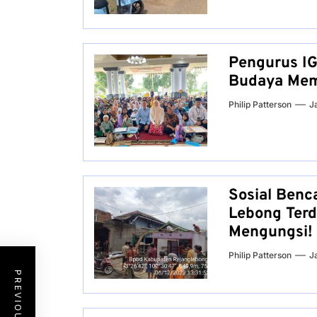
Pengurus I
Budaya Memb
Philip Patterson
J
Sosial Benc
Lebong Terd
Mengungsi!
Philip Patterson
J