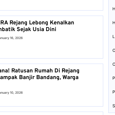
H
GRA Rejang Lebong Kenalkan
H
atik Sejak Usia Dini
L
anuary 16, 2026
O
O
ana! Ratusan Rumah Di Rejang
ampak Banjir Bandang, Warga
P
P
anuary 10, 2026
S