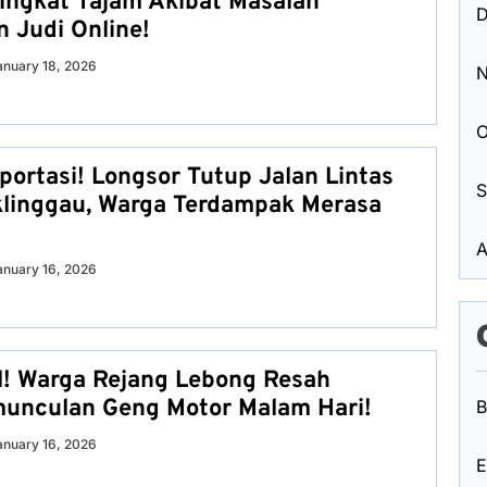
ngkat Tajam Akibat Masalah
D
 Judi Online!
anuary 18, 2026
N
O
portasi! Longsor Tutup Jalan Lintas
S
linggau, Warga Terdampak Merasa
A
anuary 16, 2026
l! Warga Rejang Lebong Resah
unculan Geng Motor Malam Hari!
B
anuary 16, 2026
E