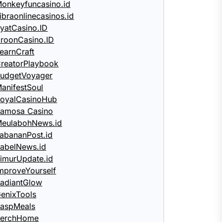
onkeyfuncasino.id
ibraonlinecasinos.id
yatCasino.ID
roonCasino.ID
earnCraft
reatorPlaybook
udgetVoyager
anifestSoul
oyalCasinoHub
amosa Casino
eulabohNews.id
abananPost.id
abelNews.id
imurUpdate.id
mproveYourself
adiantGlow
enixTools
aspMeals
PerchHome