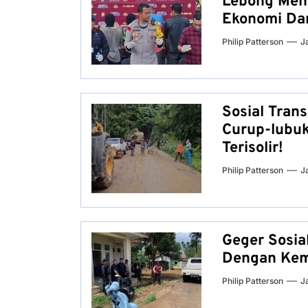
Lebong Meni
Ekonomi Dan
Philip Patterson
J
Sosial Trans
Curup-lubuk
Terisolir!
Philip Patterson
J
Geger Sosia
Dengan Kem
Philip Patterson
J