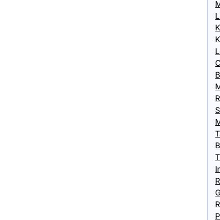
M
L
K
K
L
C
B
M
R
S
M
T
B
T
I
R
G
R