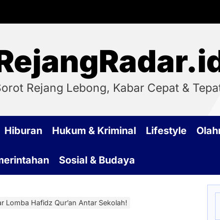
RejangRadar.i
orot Rejang Lebong, Kabar Cepat & Tepa
Hiburan
Hukum & Kriminal
Lifestyle
Olah
emerintahan
Sosial & Budaya
S
 Lomba Hafidz Qur’an Antar Sekolah!
f