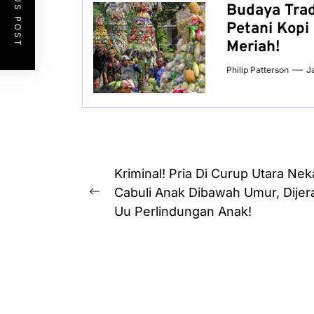
PREVIOUS POST
Budaya Trad
Petani Kopi
Meriah!
Philip Patterson
J
Post
Kriminal! Pria Di Curup Utara Nek
navigation
Cabuli Anak Dibawah Umur, Dijer
Previous
Uu Perlindungan Anak!
post: