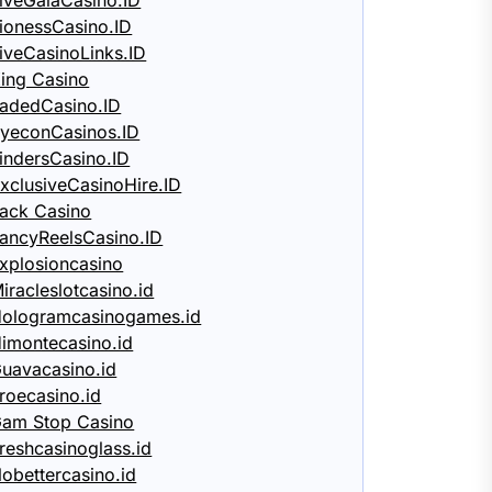
iveGalaCasino.ID
ionessCasino.ID
iveCasinoLinks.ID
ing Casino
adedCasino.ID
yeconCasinos.ID
indersCasino.ID
xclusiveCasinoHire.ID
ack Casino
ancyReelsCasino.ID
xplosioncasino
iracleslotcasino.id
ologramcasinogames.id
imontecasino.id
uavacasino.id
roecasino.id
am Stop Casino
reshcasinoglass.id
obettercasino.id