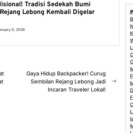
isional! Tradisi Sedekah Bumi
 Rejang Lebong Kembali Digelar

B
N
anuary 9, 2026
K
W
L
C
C
M
at
Gaya Hidup Backpacker! Curug
F
at
Sembilan Rejang Lebong Jadi
M
Next
Incaran Traveler Lokal!
D
post:
F
C
L
l
M