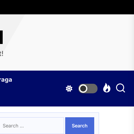
d
t!
raga
earch
or: