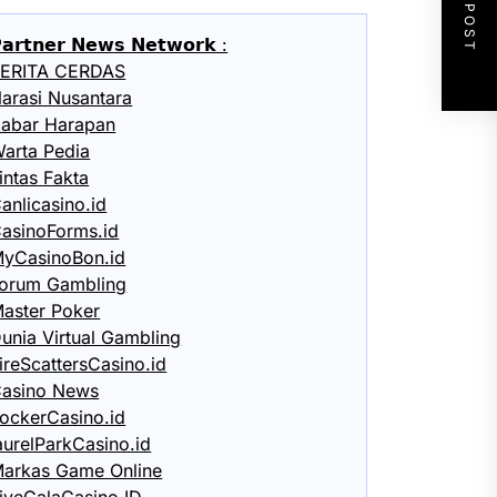
NEXT POST
𝗮𝗿𝘁𝗻𝗲𝗿 𝗡𝗲𝘄𝘀 𝗡𝗲𝘁𝘄𝗼𝗿𝗸 :
ERITA CERDAS
arasi Nusantara
abar Harapan
arta Pedia
intas Fakta
anlicasino.id
asinoForms.id
yCasinoBon.id
orum Gambling
aster Poker
unia Virtual Gambling
ireScattersCasino.id
asino News
ockerCasino.id
aurelParkCasino.id
arkas Game Online