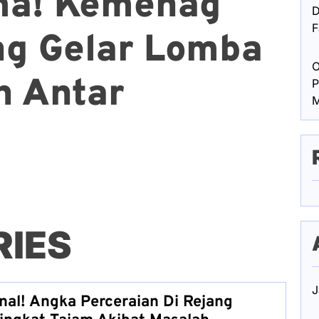
ma! Kemenag
D
F
ng Gelar Lomba
O
n Antar
P
M
RIES
J
inal! Angka Perceraian Di Rejang