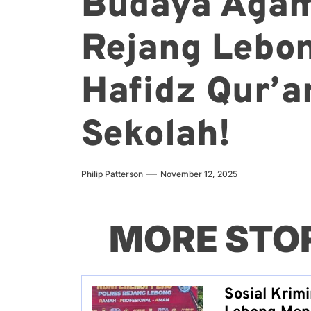
Budaya Aga
Rejang Lebo
Hafidz Qur’a
Sekolah!
Philip Patterson
November 12, 2025
MORE STO
Sosial Krim