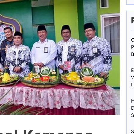
O
P
B
E
W
L
H
D
S
S