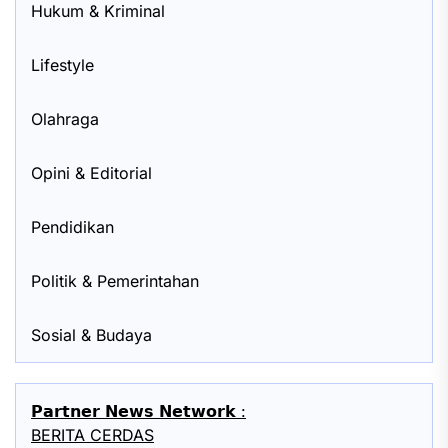
Hukum & Kriminal
Lifestyle
Olahraga
Opini & Editorial
Pendidikan
Politik & Pemerintahan
Sosial & Budaya
𝗣𝗮𝗿𝘁𝗻𝗲𝗿 𝗡𝗲𝘄𝘀 𝗡𝗲𝘁𝘄𝗼𝗿𝗸 :
BERITA CERDAS