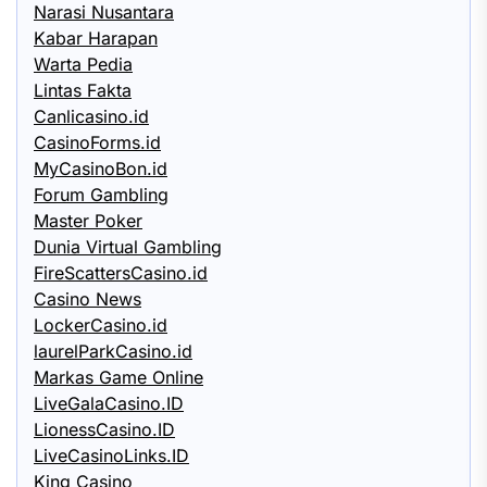
Narasi Nusantara
Kabar Harapan
Warta Pedia
Lintas Fakta
Canlicasino.id
CasinoForms.id
MyCasinoBon.id
Forum Gambling
Master Poker
Dunia Virtual Gambling
FireScattersCasino.id
Casino News
LockerCasino.id
laurelParkCasino.id
Markas Game Online
LiveGalaCasino.ID
LionessCasino.ID
LiveCasinoLinks.ID
King Casino