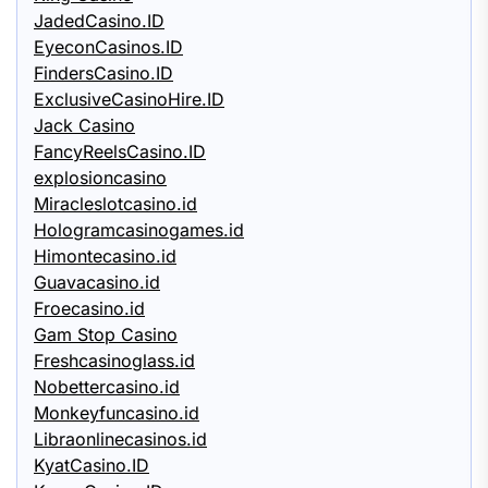
JadedCasino.ID
EyeconCasinos.ID
FindersCasino.ID
ExclusiveCasinoHire.ID
Jack Casino
FancyReelsCasino.ID
explosioncasino
Miracleslotcasino.id
Hologramcasinogames.id
Himontecasino.id
Guavacasino.id
Froecasino.id
Gam Stop Casino
Freshcasinoglass.id
Nobettercasino.id
Monkeyfuncasino.id
Libraonlinecasinos.id
KyatCasino.ID