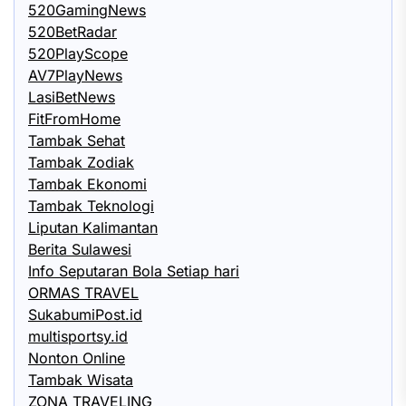
520GamingNews
520BetRadar
520PlayScope
AV7PlayNews
LasiBetNews
FitFromHome
Tambak Sehat
Tambak Zodiak
Tambak Ekonomi
Tambak Teknologi
Liputan Kalimantan
Berita Sulawesi
Info Seputaran Bola Setiap hari
ORMAS TRAVEL
SukabumiPost.id
multisportsy.id
Nonton Online
Tambak Wisata
ZONA TRAVELING