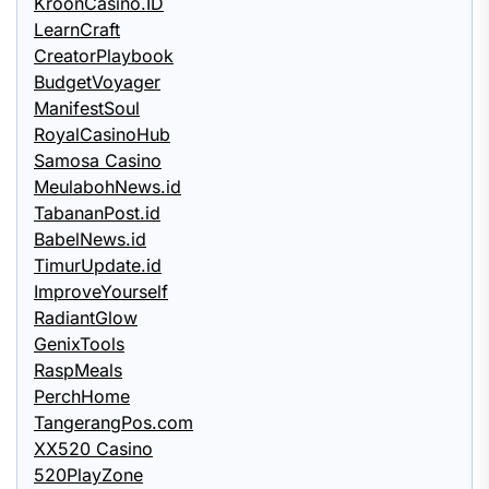
KroonCasino.ID
LearnCraft
CreatorPlaybook
BudgetVoyager
ManifestSoul
RoyalCasinoHub
Samosa Casino
MeulabohNews.id
TabananPost.id
BabelNews.id
TimurUpdate.id
ImproveYourself
RadiantGlow
GenixTools
RaspMeals
PerchHome
TangerangPos.com
XX520 Casino
520PlayZone