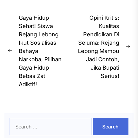
Post
Gaya Hidup
Opini Kritis:
navigation
Sehat! Siswa
Kualitas
Rejang Lebong
Pendidikan Di
Ikut Sosialisasi
Seluma: Rejang
Ne
Bahaya
Lebong Mampu
Previous
pos
Narkoba, Pilihan
Jadi Contoh,
post:
Gaya Hidup
Jika Bupati
Bebas Zat
Serius!
Adiktif!
Search
for: