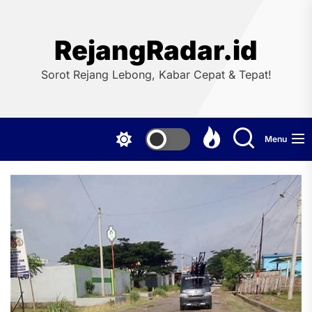
Skip
to
the
RejangRadar.id
content
Sorot Rejang Lebong, Kabar Cepat & Tepat!
Menu