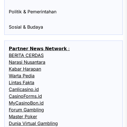
Politik & Pemerintahan
Sosial & Budaya
𝗣𝗮𝗿𝘁𝗻𝗲𝗿 𝗡𝗲𝘄𝘀 𝗡𝗲𝘁𝘄𝗼𝗿𝗸 :
BERITA CERDAS
Narasi Nusantara
Kabar Harapan
Warta Pedia
Lintas Fakta
Canlicasino.id
CasinoForms.id
MyCasinoBon.id
Forum Gambling
Master Poker
Dunia Virtual Gambling