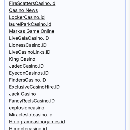
FireScattersCasino.id
Casino News
LockerCasino.id
laurelParkCasino.id
Markas Game Online
LiveGalaCasino.ID
LionessCasino.ID
LiveCasinoLinks.ID
King Casino
JadedCasino.ID
EyeconCasinos.ID
FindersCasino.ID
ExclusiveCasinoHire.ID
Jack Casino
FancyReelsCasino.ID
explosioncasino
Miracleslotcasino.id
Hologramcasinogames.id
Himontecasino.id