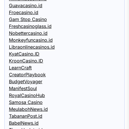
Guavacasino.id
Froecasino.id
Gam Stop Casino
Freshcasinoglass.id
Nobettercasino.id
Monkeyfuncasino.id
Libraonlinecasinos.id
KyatCasino.ID
KroonCasino.ID
LearnCraft
CreatorPlaybook
BudgetVoyager
ManifestSoul
RoyalCasinoHub
Samosa Casino
MeulabohNews.id
TabananPost.id
BabelNews.id