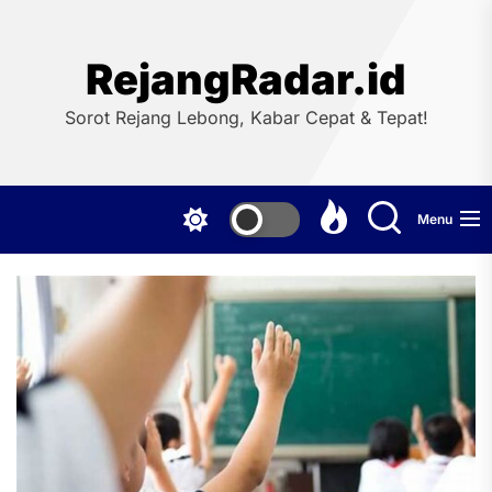
Skip
to
the
RejangRadar.id
content
Sorot Rejang Lebong, Kabar Cepat & Tepat!
Menu