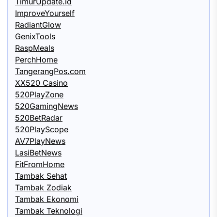
TimurUpdate.id
ImproveYourself
RadiantGlow
GenixTools
RaspMeals
PerchHome
TangerangPos.com
XX520 Casino
520PlayZone
520GamingNews
520BetRadar
520PlayScope
AV7PlayNews
LasiBetNews
FitFromHome
Tambak Sehat
Tambak Zodiak
Tambak Ekonomi
Tambak Teknologi