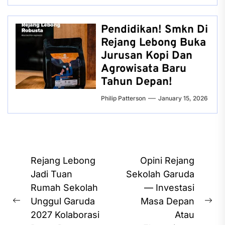
Pendidikan! Smkn Di
Rejang Lebong Buka
Jurusan Kopi Dan
Agrowisata Baru
Tahun Depan!
Philip Patterson
January 15, 2026
Post
Rejang Lebong
Opini Rejang
navigation
Jadi Tuan
Sekolah Garuda
Rumah Sekolah
— Investasi
Unggul Garuda
Masa Depan
Previous
Ne
2027 Kolaborasi
Atau
post:
pos