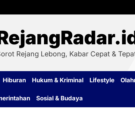
RejangRadar.i
orot Rejang Lebong, Kabar Cepat & Tepa
Hiburan
Hukum & Kriminal
Lifestyle
Olah
emerintahan
Sosial & Budaya