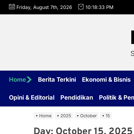
Skip
Friday, August 7th, 2026
10:18:34 PM
to
the
content
S
Home
Berita Terkini
Ekonomi & Bisnis
Opini & Editorial
Pendidikan
Politik & P
Home
2025
October
15
Day:
October 15, 2025