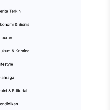
erita Terkini
konomi & Bisnis
iburan
ukum & Kriminal
ifestyle
lahraga
pini & Editorial
endidikan