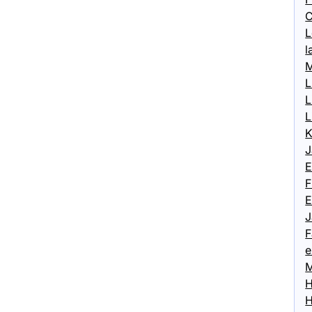
C
L
l
M
L
L
L
K
J
E
F
E
J
F
e
M
H
H