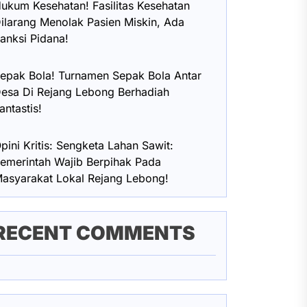
ukum Kesehatan! Fasilitas Kesehatan
ilarang Menolak Pasien Miskin, Ada
anksi Pidana!
epak Bola! Turnamen Sepak Bola Antar
esa Di Rejang Lebong Berhadiah
antastis!
pini Kritis: Sengketa Lahan Sawit:
emerintah Wajib Berpihak Pada
asyarakat Lokal Rejang Lebong!
RECENT COMMENTS