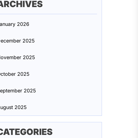
ARCHIVES
anuary 2026
ecember 2025
ovember 2025
ctober 2025
eptember 2025
ugust 2025
CATEGORIES