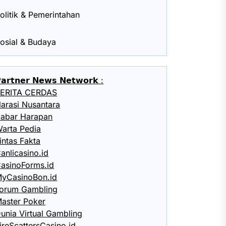
olitik & Pemerintahan
osial & Budaya
𝗮𝗿𝘁𝗻𝗲𝗿 𝗡𝗲𝘄𝘀 𝗡𝗲𝘁𝘄𝗼𝗿𝗸 :
ERITA CERDAS
arasi Nusantara
abar Harapan
arta Pedia
intas Fakta
anlicasino.id
asinoForms.id
yCasinoBon.id
orum Gambling
aster Poker
unia Virtual Gambling
ireScattersCasino.id