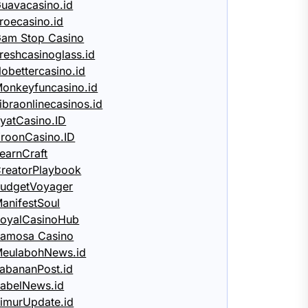
uavacasino.id
roecasino.id
am Stop Casino
reshcasinoglass.id
obettercasino.id
onkeyfuncasino.id
ibraonlinecasinos.id
yatCasino.ID
roonCasino.ID
earnCraft
reatorPlaybook
udgetVoyager
anifestSoul
oyalCasinoHub
amosa Casino
eulabohNews.id
abananPost.id
abelNews.id
imurUpdate.id