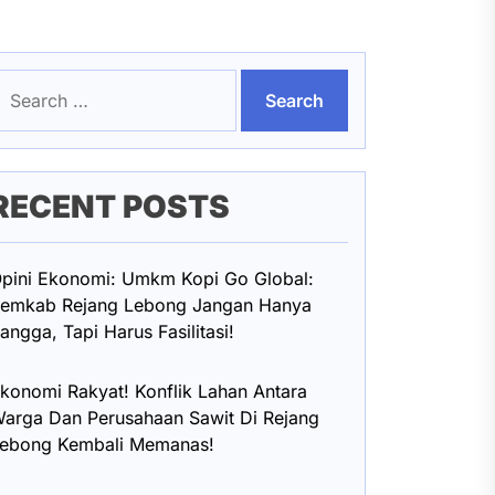
earch
or:
RECENT POSTS
pini Ekonomi: Umkm Kopi Go Global:
emkab Rejang Lebong Jangan Hanya
angga, Tapi Harus Fasilitasi!
konomi Rakyat! Konflik Lahan Antara
arga Dan Perusahaan Sawit Di Rejang
ebong Kembali Memanas!