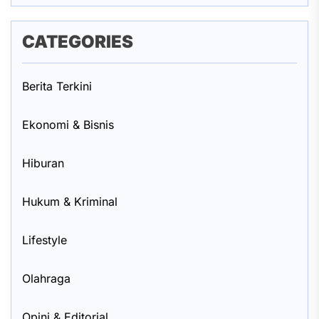
CATEGORIES
Berita Terkini
Ekonomi & Bisnis
Hiburan
Hukum & Kriminal
Lifestyle
Olahraga
Opini & Editorial