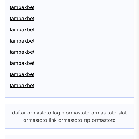
tambakbet
tambakbet
tambakbet
tambakbet
tambakbet
tambakbet
tambakbet
tambakbet
daftar ormastoto login ormastoto ormas toto slot
ormastoto link ormastoto rtp ormastoto