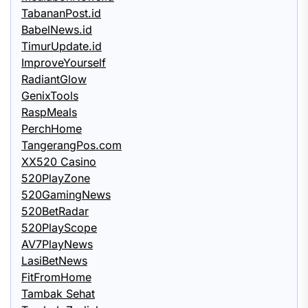
TabananPost.id
BabelNews.id
TimurUpdate.id
ImproveYourself
RadiantGlow
GenixTools
RaspMeals
PerchHome
TangerangPos.com
XX520 Casino
520PlayZone
520GamingNews
520BetRadar
520PlayScope
AV7PlayNews
LasiBetNews
FitFromHome
Tambak Sehat