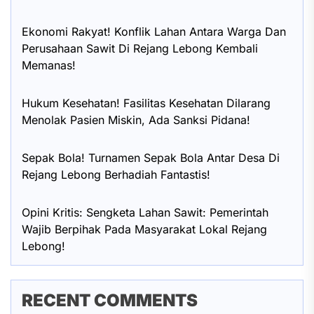
Ekonomi Rakyat! Konflik Lahan Antara Warga Dan
Perusahaan Sawit Di Rejang Lebong Kembali
Memanas!
Hukum Kesehatan! Fasilitas Kesehatan Dilarang
Menolak Pasien Miskin, Ada Sanksi Pidana!
Sepak Bola! Turnamen Sepak Bola Antar Desa Di
Rejang Lebong Berhadiah Fantastis!
Opini Kritis: Sengketa Lahan Sawit: Pemerintah
Wajib Berpihak Pada Masyarakat Lokal Rejang
Lebong!
RECENT COMMENTS