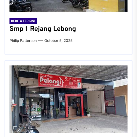
BERITA TERKINI
Smp 1 Rejang Lebong
Philip Patterson
October 5, 2025