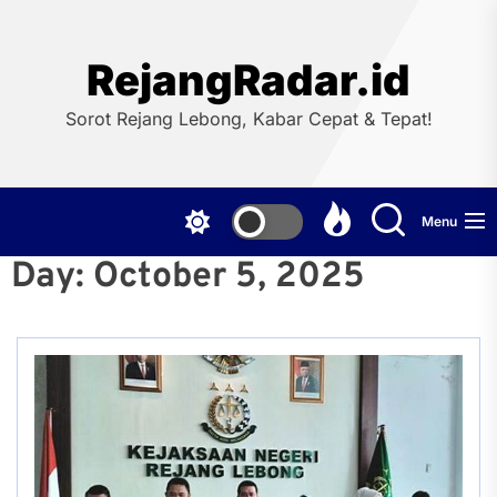
Skip
to
the
RejangRadar.id
content
Sorot Rejang Lebong, Kabar Cepat & Tepat!
Menu
Day:
October 5, 2025