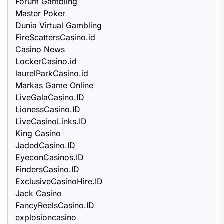
Forum Gambling
Master Poker
Dunia Virtual Gambling
FireScattersCasino.id
Casino News
LockerCasino.id
laurelParkCasino.id
Markas Game Online
LiveGalaCasino.ID
LionessCasino.ID
LiveCasinoLinks.ID
King Casino
JadedCasino.ID
EyeconCasinos.ID
FindersCasino.ID
ExclusiveCasinoHire.ID
Jack Casino
FancyReelsCasino.ID
explosioncasino