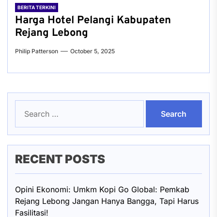
BERITA TERKINI
Harga Hotel Pelangi Kabupaten
Rejang Lebong
Philip Patterson
October 5, 2025
Search
for:
RECENT POSTS
Opini Ekonomi: Umkm Kopi Go Global: Pemkab
Rejang Lebong Jangan Hanya Bangga, Tapi Harus
Fasilitasi!