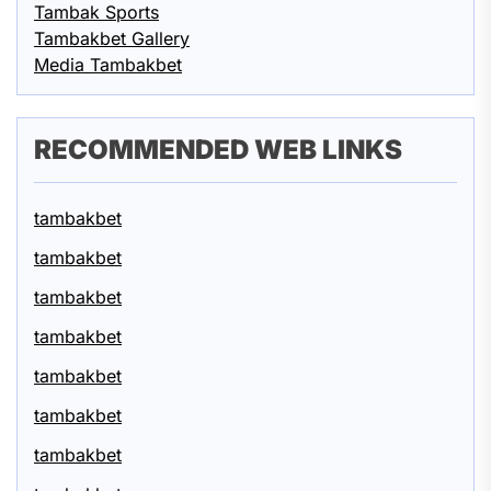
Tambak Sports
Tambakbet Gallery
Media Tambakbet
RECOMMENDED WEB LINKS
tambakbet
tambakbet
tambakbet
tambakbet
tambakbet
tambakbet
tambakbet